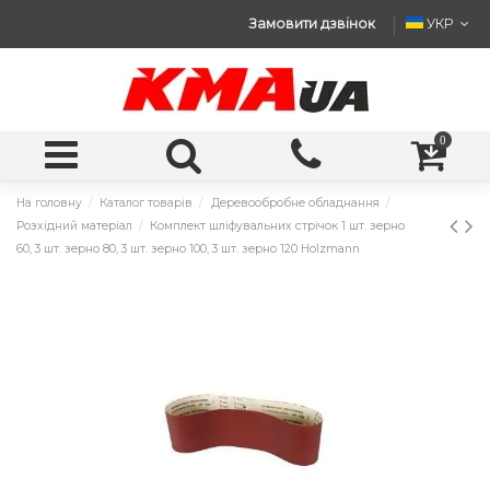
Замовити дзвінок
УКР
0
На головну
Каталог товарів
Деревообробне обладнання
Розхідний матеріал
Комплект шліфувальних стрічок 1 шт. зерно
60, 3 шт. зерно 80, 3 шт. зерно 100, 3 шт. зерно 120 Holzmann