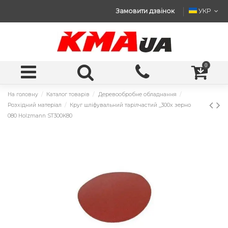
Замовити дзвінок
УКР
0
На головну
Каталог товарів
Деревообробне обладнання
Розхідний матеріал
Круг шліфувальний тарілчастий _300x зерно
080 Holzmann ST300K80