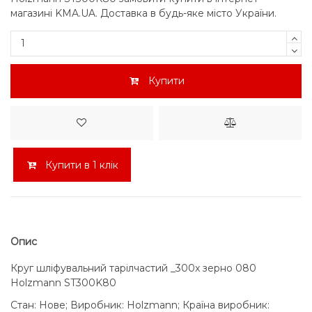
магазині KMA.UA. Доставка в будь-яке місто України.
Купити
Купити в 1 клік
Опис
Круг шліфувальний тарілчастий _300x зерно 080
Holzmann ST300K80
Стан: Нове; Виробник: Holzmann; Країна виробник: