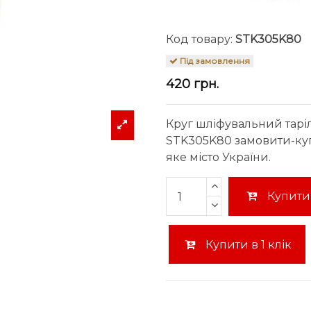
Код товару:
STK305K80
Під замовлення
420 грн.
Круг шліфувальний тарі
STK305K80 замовити-купи
яке місто України.
Купити
Купити в 1 клік