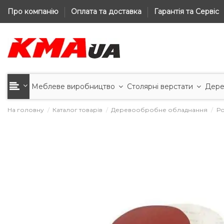
Про компанію
Оплата та доставка
Гарантія та Сервіс
Меблеве виробництво
Столярні верстати
Дере
На головну
Каталог товарів
Деревообробне обладнання
Ро