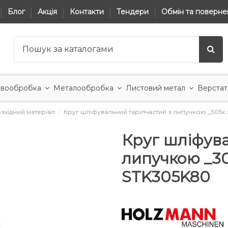
Блог
Акція
Контакти
Тендери
Обмін та поверне
вообробка
Металообробка
Листовий метал
Верстат
зхідний матеріал
Круг шліфувальний тарілчастий з липучкою _305x
Круг шліфува
липучкою _3
STK305K80