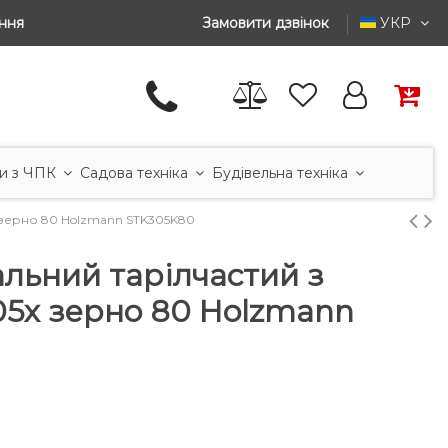
ння
Замовити дзвінок
УКР
и з ЧПК
Садова техніка
Будівельна техніка
 зерно 80 Holzmann STK305K80
льний тарілчастий з
05x зерно 80 Holzmann