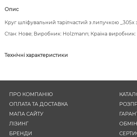
Опис
Круг шліфувальний тарілчастий з липучкою _305x
Стан: Нове; Виробник: Holzmann; Країна виробник:
Технічні характеристики
ПРО КОМПАНІЮ
КАТАЛ
ОПЛАТА ТА ДОСТАВКА
РОЗП
МАПА САЙТУ
ГАРАНТ
ЛІЗИНГ
ОБМІН
БРЕНДИ
СЕРТИ