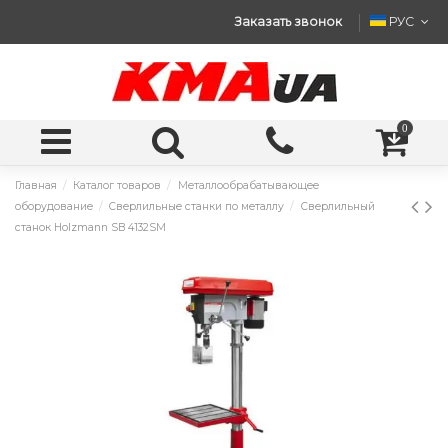
Заказать звонок
РУС
0
Главная
Каталог товаров
Металлообрабатывающее
оборудование
Сверлильные станки по металлу
Сверлильный
станок Holzmann SB 4132SM