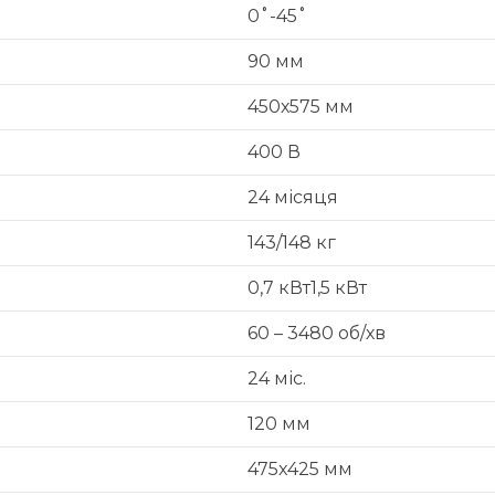
0˚-45˚
90 мм
450х575 мм
400 В
24 місяця
143/148 кг
0,7 кВт1,5 кВт
60 – 3480 об/хв
24 міс.
120 мм
475x425 мм