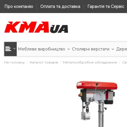
Про компанію
Оплата та доставка
Гарантія та Сервіс
Меблеве виробництво
Столярні верстати
Дере
На головну
Каталог товарів
Металообробне обладнання
Св