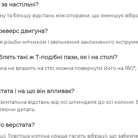
за настільні?
ну та більшу відстань між опорами, що зменшує вібрац
 реверс двигуна?
 різьби мітчиком і звільнення заклиненого інструме
ть такі ж Т-подібні пази, як і на столі?
ка не влазить на стіл, можна повернути його на 180°
ата і на що він впливає?
онтальна відстань від осі шпинделя до осі колони. 
ляючи деталь.
о верстата?
ії. Товстіша колона краще гасить вібрації, що забезп