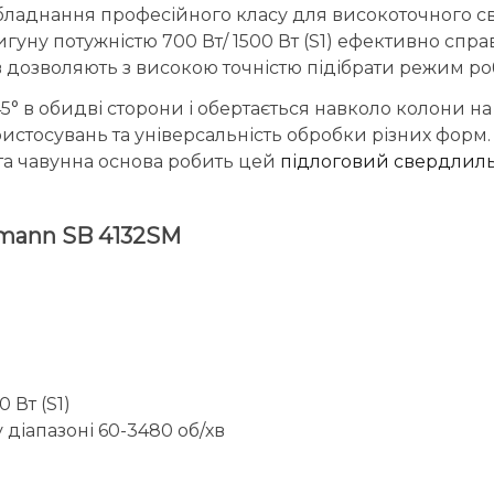
бладнання професійного класу для високоточного све
ну потужністю 700 Вт/ 1500 Вт (S1) ефективно справ
в дозволяють з високою точністю підібрати режим ро
45° в обидві сторони і обертається навколо колони н
ристосувань та універсальність обробки різних фор
ита чавунна основа робить цей
підлоговий свердлиль
zmann SB 4132SM
 Вт (S1)
діапазоні 60-3480 об/хв