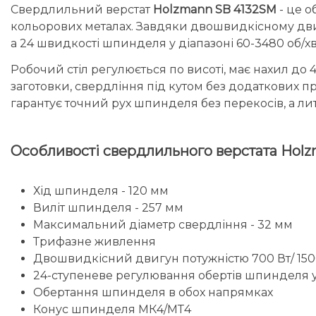
Свердлильний верстат
Holzmann SB 4132SM
- це о
кольорових металах. Завдяки двошвидкісному двигу
а 24 швидкості шпинделя у діапазоні 60-3480 об/х
Робочий стіл регулюється по висоті, має нахил до 
заготовки, свердління під кутом без додаткових п
гарантує точний рух шпинделя без перекосів, а л
Особливості свердлильного верстата Hol
Хід шпинделя - 120 мм
Виліт шпинделя - 257 мм
Максимальний діаметр свердління - 32 мм
Трифазне живлення
Двошвидкісний двигун потужністю 700 Вт/ 1500
24-ступеневе регулювання обертів шпинделя у 
Обертання шпинделя в обох напрямках
Конус шпинделя МК4/МТ4