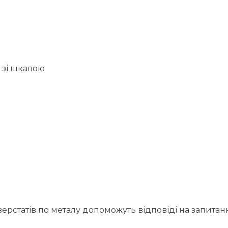
 зі шкалою
рстатів по металу допоможуть відповіді на запитан