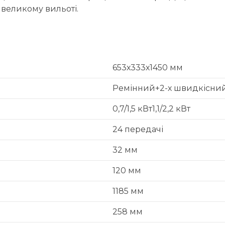
 великому вильоті.
653х333х1450 мм
Ремінний+2-х швидкісни
0,7/1,5 кВт1,1/2,2 кВт
24 передачі
32 мм
120 мм
1185 мм
258 мм