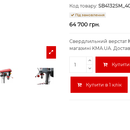
Код товару:
SB4132SM_4
Під замовлення
64 700 грн.
Свердлильний верстат
магазині KMA.UA. Достав
Купити
Купити в 1 клік