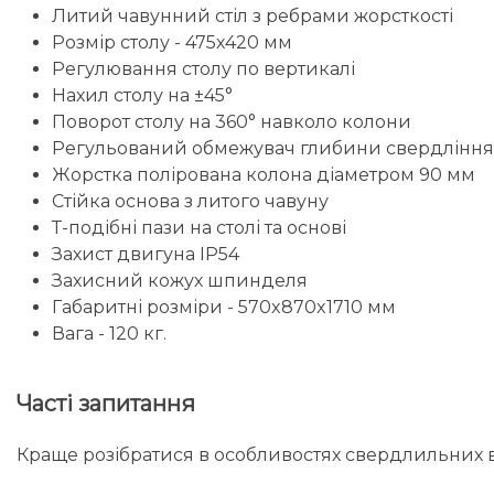
Литий чавунний стіл з ребрами жорсткості
Розмір столу - 475х420 мм
Регулювання столу по вертикалі
Нахил столу на ±45°
Поворот столу на 360° навколо колони
Регульований обмежувач глибини свердління
Жорстка полірована колона діаметром 90 мм
Стійка основа з литого чавуну
Т-подібні пази на столі та основі
Захист двигуна IP54
Захисний кожух шпинделя
Габаритні розміри - 570x870x1710 мм
Вага - 120 кг.
Часті запитання
Краще розібратися в особливостях свердлильних ве