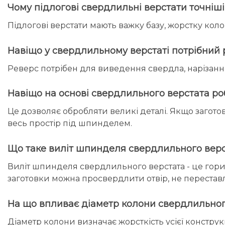
Чому підлогові свердлильні верстати точніші 
Підлогові верстати мають важку базу, жорстку коло
Навіщо у свердлильному верстаті потрібний
Реверс потрібен для виведення свердла, нарізання
Навіщо на основі свердлильного верстата робля
Це дозволяє обробляти великі деталі. Якщо заготов
весь простір під шпинделем.
Що таке виліт шпинделя свердлильного верст
Виліт шпинделя свердлильного верстата - це гориз
заготовки можна просвердлити отвір, не перестав
На що впливає діаметр колони свердлильног
Діаметр колони визначає жорсткість усієї конструкц