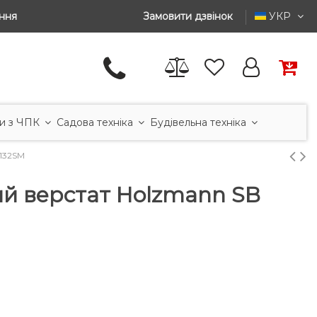
ння
Замовити дзвінок
УКР
и з ЧПК
Садова техніка
Будівельна техніка
132SM
й верстат Holzmann SB