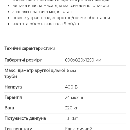
велика власна маса для максимальної стійкості
згинальні валки з міцної сталі
ножне управління, зворотне/пряме обертання
частота обертання вала 9 об/хв
Технічні характеристики
Габаритні розміри
600х820х1250 мм
Макс. діаметр круглої цільної
16 мм
труби
Напруга
400 В
Гарантія
24 місяці
Вага
320 кг
Потужність двигуна
1,1 кВт
Тип верстату
Електричний