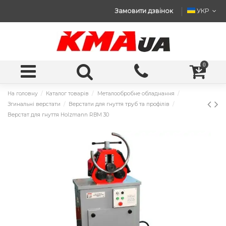
Замовити дзвінок
УКР
0
На головну
Каталог товарів
Металообробне обладнання
Згинальні верстати
Верстати для гнуття труб та профілів
Верстат для гнуття Holzmann RBM 30