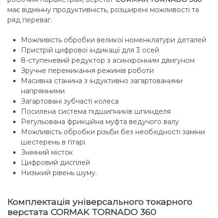
має відмінну продуктивність, розширені можливості та
ряд переваг.
Можливість обробки великої номенклатури деталей
Пристрій цифрової індикації для 3 осей
8-ступеневий редуктор з асинхронним двигуном
Зручне перемикання режимів роботи
Масивна станина з індуктивно загартованими
напрямними
Загартовані зубчасті колеса
Посилена система підшипників шпинделя
Регульована фрикційна муфта ведучого валу
Можливість обробки різьби без необхідності заміни
шестерень в гітарі
Знімний місток
Цифровий дисплей
Низький рівень шуму.
Комплектація універсального токарного
верстата CORMAK TORNADO 360