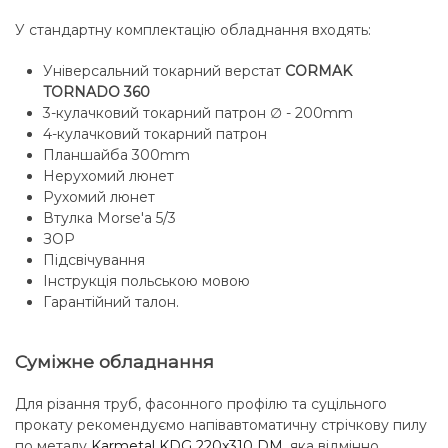
У стандартну комплектацію обладнання входять:
Універсальний токарний верстат
CORMAK
TORNADO 360
3-кулачковий токарний патрон ∅ - 200mm
4-кулачковий токарний патрон
Планшайба 300mm
Нерухомий люнет
Рухомий люнет
Втулка Morse'a 5/3
ЗОР
Підсвічування
Інструкція польською мовою
Гарантійний талон.
Суміжне обладнання
Для різання труб, фасонного профілю та суцільного
прокату рекомендуємо напівавтоматичну стрічкову пилу
по металу
Karmetal KDG 220x310 DM
, яка відмінно