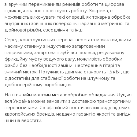
зі зручним перемиканням режимів роботи та цифрова
індикація значно полегшують роботу. Зокрема, є
можливість виконувати такі операції, як токарна обробка
внутрішніх і зовнішніх поверхонь, нарізання метричної та
дюймової різьби, свердління та інші.
Серед конструктивних переваг верстата можна виділити
масивну станину з індуктивно загартованими
напрямними, загартовані зубчасті колеса, регульовану
фрикційну муфту ведучого валу, можливість обробки
різьби без необхідності заміни шестерень в гітарі та
знімний місток. Потужність двигуна становить 1.5 кВт, що
є достатнім для стабільної роботи на штучному та
дрібносерійному виробництві.
Наш
онлайн-магазин металообробне обладнання Луцьк
і
вся Україна можна замовити з доставкою транспортними
перевізниками. Як офіційний постачальник ряду відомих
європейських брендів, надаємо гарантію якості та вигідні
ціни на верстати.