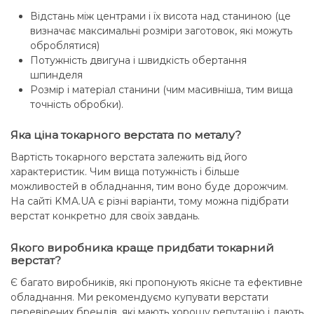
Відстань між центрами і їх висота над станиною (це
визначає максимальні розміри заготовок, які можуть
оброблятися)
Потужність двигуна і швидкість обертання
шпинделя
Розмір і матеріал станини (чим масивніша, тим вища
точність обробки).
Яка ціна токарного верстата по металу?
Вартість токарного верстата залежить від його
характеристик. Чим вища потужність і більше
можливостей в обладнання, тим воно буде дорожчим.
На сайті KMA.UA є різні варіанти, тому можна підібрати
верстат конкретно для своїх завдань.
Якого виробника краще придбати токарний
верстат?
Є багато виробників, які пропонують якісне та ефективне
обладнання. Ми рекомендуємо купувати верстати
перевірених брендів, які мають хорошу репутацію і дають