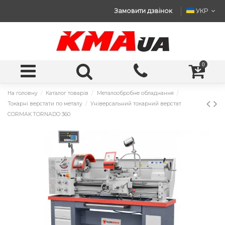
Замовити дзвінок
УКР
0
На головну
Каталог товарів
Металообробне обладнання
Токарні верстати по металу
Універсальний токарний верстат
CORMAK TORNADO 360