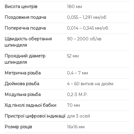
Висота центрів
180 мм
Поздовжня подача
0,055 – 1,291 мм/об
Поперечна подача
0,014 – 0,345 мм/об
Щвидкість обертання
90 – 2000 об/хв
шпинделя
Прохідний діаметр
52 мм
шпинделя
Метрична різьба
0,4 – 7 мм
Дюймова різьба
4 – 60 витків на дюйм
Модульна різьба
0,2-3 M.P.
Хід пінолі задньої бабки
70 мм
Пристрої цифрової індикації
для 3 осей
Розмір різців
16х16 мм