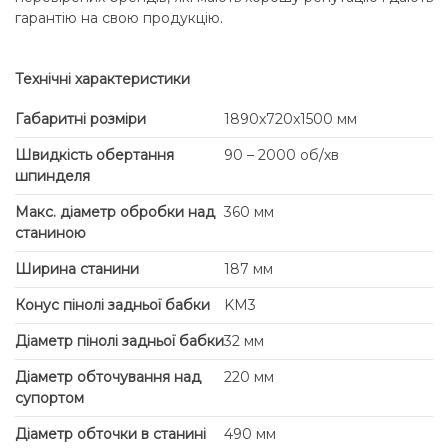
гарантію на свою продукцію.
Технічні характеристики
Габаритні розміри
1890x720x1500 мм
Швидкість обертання
90 – 2000 об/хв
шпинделя
Макс. діаметр обробки над
360 мм
станиною
Ширина станини
187 мм
Конус пінолі задньої бабки
KM3
Діаметр пінолі задньої бабки
32 мм
Діаметр обточування над
220 мм
супортом
Діаметр обточки в станині
490 мм