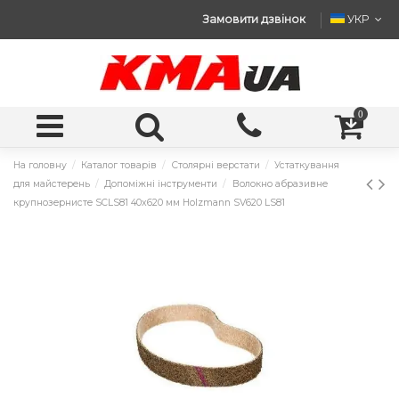
Замовити дзвінок
УКР
0
На головну
Каталог товарів
Столярні верстати
Устаткування
для майстерень
Допоміжні інструменти
Волокно абразивне
крупнозернисте SCLS81 40x620 мм Holzmann SV620 LS81