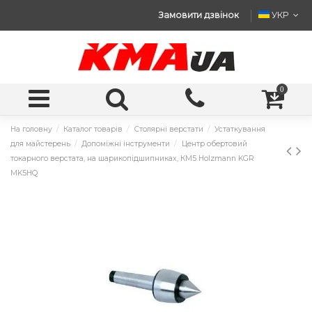
Замовити дзвінок
УКР
0
На головну
Каталог товарів
Столярні верстати
Устаткування
для майстерень
Допоміжні інструменти
Центр обертовий
токарного верстата, на шарикопідшипниках, КМ5 Holzmann KGR
MK5HQ