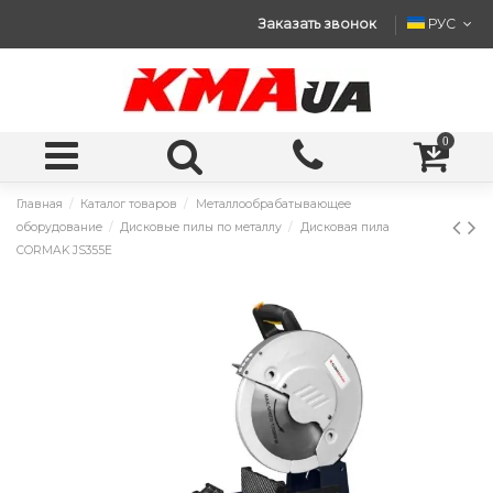
Заказать звонок
РУС
0
Главная
Каталог товаров
Металлообрабатывающее
оборудование
Дисковые пилы по металлу
Дисковая пила
CORMAK JS355E