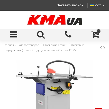
Заказать звонок
РУС
0
Главная
Каталог товаров
Столярные станки
Дисковые
(циркулярные) пилы
Циркулярна пила Cormak TS 250