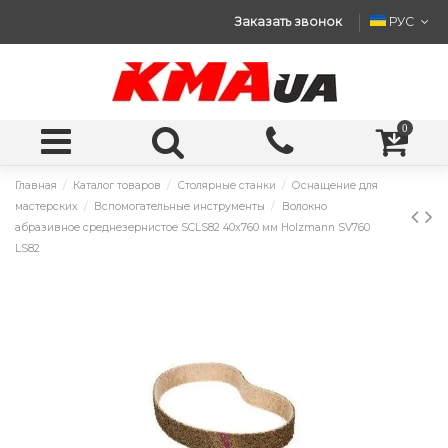
Заказать звонок
РУС
0
Главная
Каталог товаров
Столярные станки
Оснащение для
мастерских
Вспомогательные инструменты
Волокно
абразивное среднезернистое SCLS82 40x760 мм Holzmann SV760
LS82