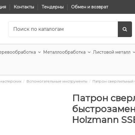
ция
Контакты
Тендерны
Обмен и возврат
еревообработка
Металлообработка
Листовой металл
мастерских
Вспомогательные инструменты
Патрон сверлильный б
Патрон свер
быстрозамен
Holzmann SSB