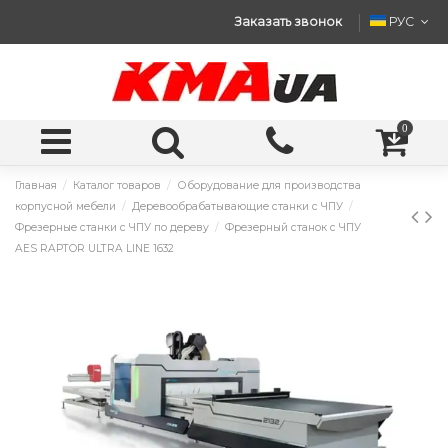
Заказать звонок
РУС
0
Главная
Каталог товаров
Оборудование для производства
корпусной мебели
Деревообрабатывающие станки с ЧПУ
Фрезерные станки с ЧПУ по дереву
Фрезерный станок с ЧПУ
AES RAPTOR ULTRA LINE 1632