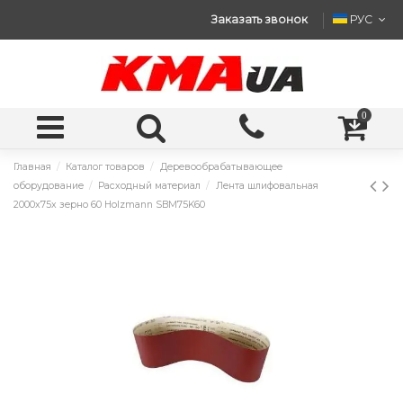
Заказать звонок
РУС
0
Главная
Каталог товаров
Деревообрабатывающее
оборудование
Расходный материал
Лента шлифовальная
2000x75x зерно 60 Holzmann SBM75K60