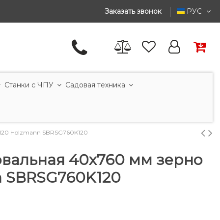
Заказать звонок
РУС
Станки с ЧПУ
Садовая техника
120 Holzmann SBRSG760K120
вальная 40x760 мм зерно
n SBRSG760K120