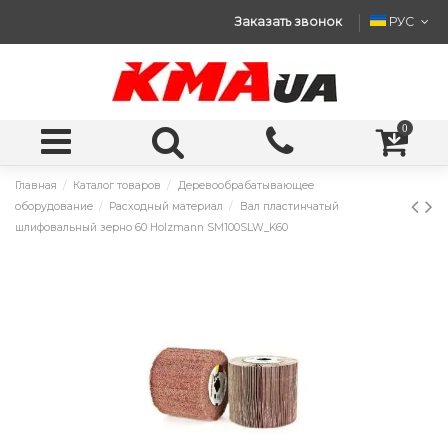
Заказать звонок
РУС
0
Главная
Каталог товаров
Деревообрабатывающее
оборудование
Расходный материал
Вал пластинчатый
шлифовальный зерно 60 Holzmann SM100SLW_K60