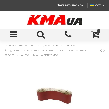
Заказать звонок
РУС
0
Главная
Каталог товаров
Деревообрабатывающее
оборудование
Расходный материал
Лента шлифовальная
1220x150x зерно 150 Holzmann SB1220K150