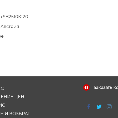
n SB2510K120
 Австрия
ое
заказать к
ЛОГ
ЕНИЕ ЦЕН
ИС
Н И ВОЗВРАТ