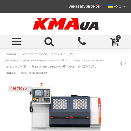
Заказать звонок
РУС
0
Главная
Каталог товаров
Станки с ЧПУ
Металлообрабатывающие станки с ЧПУ
Токарные станки по
металлу с ЧПУ
Токарный станок с ЧПУ Cormak 320x750 с
гидравлическим патроном
-156 750 грн.