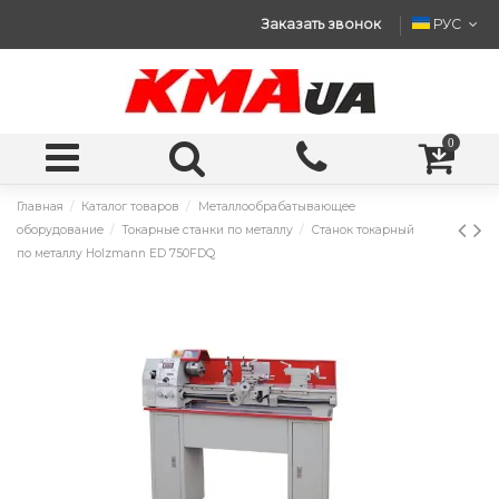
Заказать звонок
РУС
0
Главная
Каталог товаров
Металлообрабатывающее
оборудование
Токарные станки по металлу
Станок токарный
по металлу Holzmann ED 750FDQ