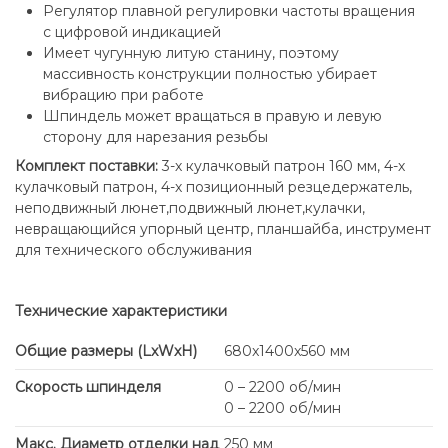
Регулятор плавной регулировки частоты вращения
с цифровой индикацией
Имеет чугунную литую станину, поэтому
массивность конструкции полностью убирает
вибрацию при работе
Шпиндель может вращаться в правую и левую
сторону для нарезания резьбы
Комплект поставки:
3-х кулачковый патрон 160 мм, 4-х
кулачковый патрон, 4-х позиционный резцедержатель,
неподвижный люнет,подвижный люнет,кулачки,
невращающийся упорный центр, планшайба, инструмент
для технического обслуживания
Технические характеристики
Общие размеры (LxWxH)
680x1400x560 мм
Скорость шпинделя
0 – 2200 об/мин
0 – 2200 об/мин
Макс. Диаметр отделки над
250 мм