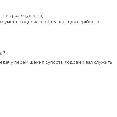
ення, розточування)
трументів одночасно. Ідеальні для серійного
та?
ередачу переміщення супорта. Ходовий вал служить