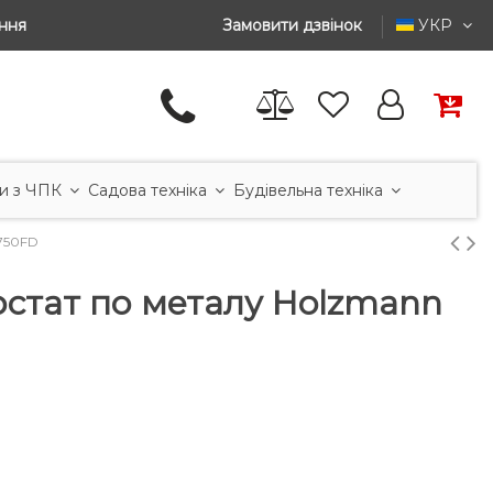
ння
Замовити дзвінок
УКР
и з ЧПК
Садова техніка
Будівельна техніка
750FD
рстат по металу Holzmann