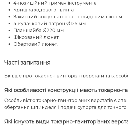
4-позиційний тримач інструмента
Кришка ходового гвинта
Захисний кожух патрона з оглядовим вікном
4-кулачковий патрон Ø125 мм
Планшайба Ø220 мм
Фіксований люнет
Обертовий люнет.
Часті запитання
Більше про токарно-гвинторізні верстати та їх особл
Які особливості конструкції мають токарно-гв
Особливістю токарно-гвинторізних верстатів є спе
обертання шпинделя і подачі супорта для точного 
Які існують види токарно-гвинторізних верст