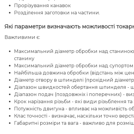
Прорізування канавок
Розділення заготовки на частини.
Які параметри визначають можливості токарн
Важливими є:
Максимальний діаметр обробки над станиною - 
станину
Максимальний діаметр обробки над супортом -
Найбільша довжина обробки (відстань між цен
Діаметр отвору в шпинделі (прохідний діамет
Діапазон швидкостей обертання шпинделя - шир
Діапазон подач (поздовжніх і поперечних) - в
Крок нарізання різьби - які види різьблення т
Потужність двигуна - впливає на можливість о
Клас точності - визначає, наскільки точно верс
Габаритні розміри та вага - важливо для розм