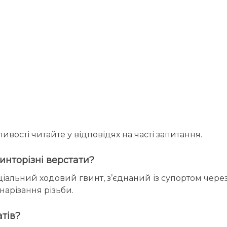
ивості читайте у відповідях на часті запитання.
инторізні верстати?
ціальний ходовий гвинт, з’єднаний із супортом через
нарізання різьби.
атів?