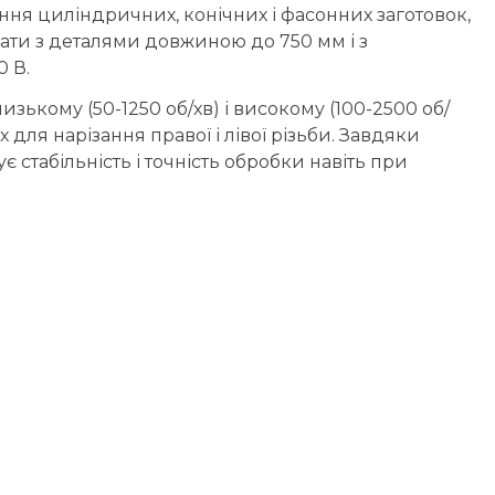
ння циліндричних, конічних і фасонних заготовок,
вати з деталями довжиною до 750 мм і з
 В.
ькому (50-1250 об/хв) і високому (100-2500 об/
ля нарізання правої і лівої різьби. Завдяки
є стабільність і точність обробки навіть при