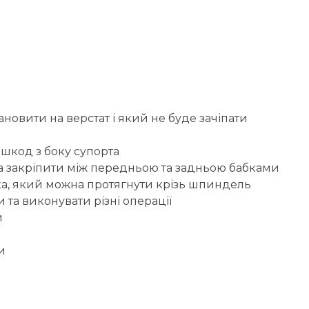
овити на верстат і який не буде зачіпати
шкод з боку супорта
а закріпити між передньою та задньою бабками
ка, який можна протягнути крізь шпиндель
та виконувати різні операції
и
и