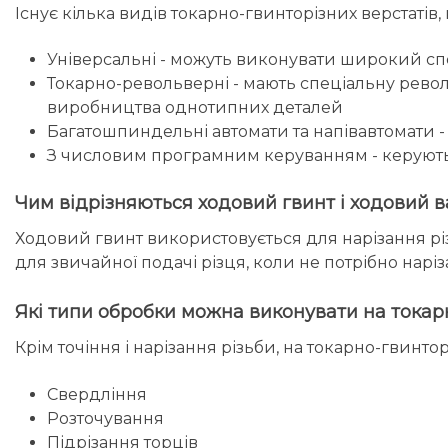
Існує кілька видів токарно-гвинторізних верстатів
Універсальні - можуть виконувати широкий спе
Токарно-револьверні - мають спеціальну револь
виробництва однотипних деталей
Багатошпиндельні автомати та напівавтомати 
З числовим програмним керуванням - керують
Чим відрізняються ходовий гвинт і ходовий в
Ходовий гвинт використовується для нарізання різ
для звичайної подачі різця, коли не потрібно наріза
Які типи обробки можна виконувати на токар
Крім точіння і нарізання різьби, на токарно-гвинто
Свердління
Розточування
Підрізання торців