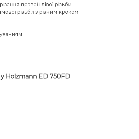
ання правої і лівої різьби
мової різьби з різним кроком
туванням
алу Holzmann ED 750FD