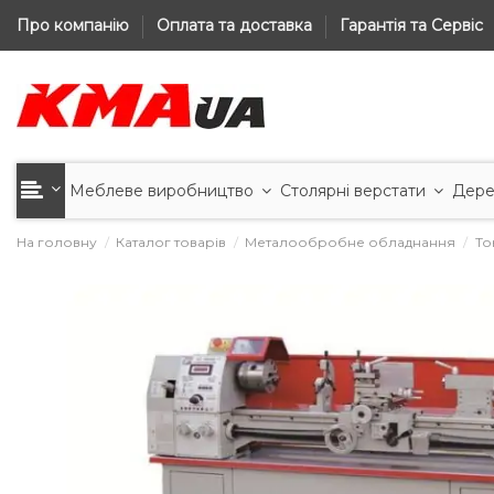
Про компанію
Оплата та доставка
Гарантія та Сервіс
Меблеве виробництво
Столярні верстати
Дере
На головну
Каталог товарів
Металообробне обладнання
То