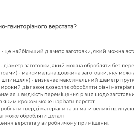
о-гвинторізного верстата?
це найбільший діаметр заготовки, який можна встан
 діаметр заготовки, який можна обробляти без пере
трами) - максимальна довжина заготовки, яку можн
р шпинделя) - визначає максимальний діаметр прут
окий діапазон дозволяє обробляти різні матеріали 
изначає швидкість переміщення різця щодо заготовк
а з яким кроком може нарізати верстат
бробляти тверді матеріали та знімати великі припуск
тат може обробляти деталі
іщення верстата у виробничому приміщенні.