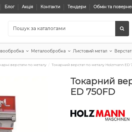
Блог
Акція
Контакти
Тендери
Обмін та поверне
вообробка
Металообробка
Листовий метал
Верстат
карні верстати по металу
Токарний верстат по металу Holzmann ED 
Токарний ве
ED 750FD