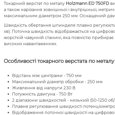
Токарний верстат по металу
Holzmann ED 750FD
ви
а також нарізання зовнішньої і внутрішньої, метр
максимальним діаметром 250 мм. Оснащений двигу
Швидкість обертання шпинделя плавно регулюється 
хв). Поточна швидкість відображається на цифрово
жорсткій чавунній станині, яка повністю прибирає 
високих навантаженнях.
Особливості токарного верстата по метал
Відстань між центрами - 750 мм
Максимальний діаметр обробки - 250 мм
Живлення від напруги 230 В
Потужність двигуна - 750 Вт
2 діапазони швидкостей - низький (50-1250 об/х
Плавне регулювання швидкості потенціометр
Відображення поточної швидкості на цифрово