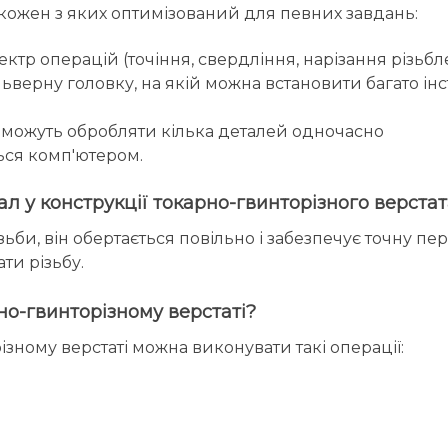
, кожен з яких оптимізований для певних завдань:
ктр операцій (точіння, свердління, нарізання різьбл
верну головку, на якій можна встановити багато інс
- можуть обробляти кілька деталей одночасно
ся комп'ютером.
ал у конструкції токарно-гвинторізного верста
ьби, він обертається повільно і забезпечує точну п
ти різьбу.
но-гвинторізному верстаті?
різному верстаті можна виконувати такі операції: