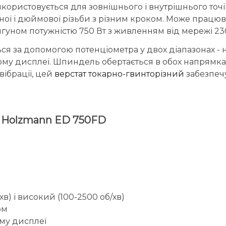
користовується для зовнішнього і внутрішнього точі
ичної і дюймової різьби з різним кроком. Може працю
ном потужністю 750 Вт з живленням від мережі 230
за допомогою потенціометра у двох діапазонах - низ
му дисплеї. Шпиндель обертається в обох напрямках д
вібрації, цей
верстат токарно-гвинторізний
забезпечу
у Holzmann ED 750FD
в) і високий (100-2500 об/хв)
ом
му дисплеї