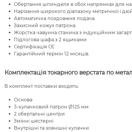
Обертання шпинделя в обох напрямках для наріз
Нарізання широкого діапазону метричної і дюй
Автоматична поздовжня подача
Захисний кожух патрона
Жорстка чавунна станина з індукційним загар
Підлогова шафа з 2 ящиками
Сертифікація СЄ
Гарантійний термін 12 місяців.
Комплектація токарного верстата по мет
В комплект поставки входять:
Основа
3-кулачковий патрон Ø125 мм
2 обертальні центри
Змінні шестерні
Внутрішні та зовнішні кулачки