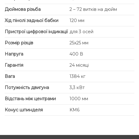
Дюймова різьба
2 – 72 витків на дюйм
Хід пінолі задньої бабки
120 мм
Пристрої цифрової індикації
для 3 осей
Розмір різців
25х25 мм
Напруга
400 В
Гарантія
24 місяці
Вага
1384 кг
Потужність двигуна
3,3 кВт
Відстань між центрами
1000 мм
Конус шпинделя
KM6