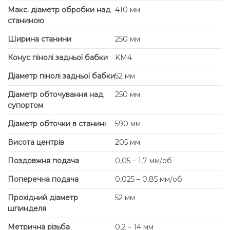
Макс. діаметр обробки над
410 мм
станиною
Ширина станини
250 мм
Конус пінолі задньої бабки
KM4
Діаметр пінолі задньої бабки
52 мм
Діаметр обточування над
250 мм
супортом
Діаметр обточки в станині
590 мм
Висота центрів
205 мм
Поздовжня подача
0,05 – 1,7 мм/об
Поперечна подача
0,025 – 0,85 мм/об
Прохідний діаметр
52 мм
шпинделя
Метрична різьба
0,2 – 14 мм