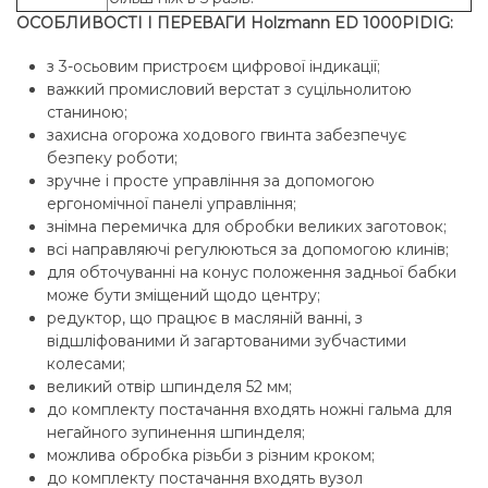
ОСОБЛИВОСТІ І ПЕРЕВАГИ Holzmann ED 1000PIDIG:
з 3-осьовим пристроєм цифрової індикації;
важкий промисловий верстат з суцільнолитою
станиною;
захисна огорожа ходового гвинта забезпечує
безпеку роботи;
зручне і просте управління за допомогою
ергономічної панелі управління;
знімна перемичка для обробки великих заготовок;
всі направляючі регулюються за допомогою клинів;
для обточуванні на конус положення задньої бабки
може бути зміщений щодо центру;
редуктор, що працює в масляній ванні, з
відшліфованими й загартованими зубчастими
колесами;
великий отвір шпинделя 52 мм;
до комплекту постачання входять ножні гальма для
негайного зупинення шпинделя;
можлива обробка різьби з різним кроком;
до комплекту постачання входять вузол