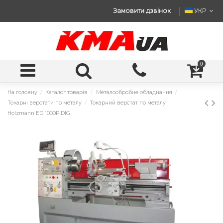
Замовити дзвінок
УКР
0
На головну
Каталог товарів
Металообробне обладнання
Токарні верстати по металу
Токарний верстат по металу
Holzmann ED 1000PIDIG