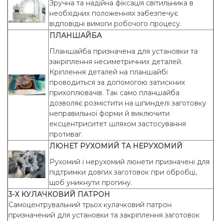
Зручна та надійна фіксація світильника в
необхідних положеннях забезпечує
відповідні вимоги робочого процесу.
ПЛАНШАЙБА
Планшайба призначена для установки та
закріплення несиметричних деталей.
Кріплення деталей на планшайбі
проводиться за допомогою затискних
прихоплювачів. Так само планшайба
дозволяє розмістити на шпинделі заготовку
неправильної форми й виключити
ексцентриситет шляхом застосування
противаг.
ЛЮНЕТ РУХОМИЙ ТА НЕРУХОМИЙ
Рухомий і нерухомий люнети призначені для
підтримки довгих заготовок при обробці,
щоб уникнути прогину.
3-Х КУЛАЧКОВИЙ ПАТРОН
Самоцентрувальний трьох кулачковий патрон
призначений для установки та закріплення заготовок