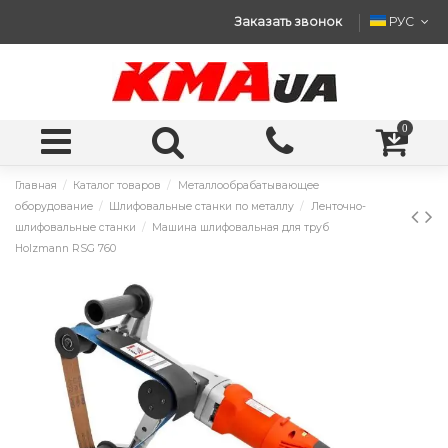
Заказать звонок
РУС
0
Главная
Каталог товаров
Металлообрабатывающее
оборудование
Шлифовальные станки по металлу
Ленточно-
шлифовальные станки
Машина шлифовальная для труб
Holzmann RSG 760