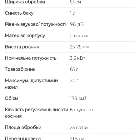
Ширина обробки
51 см
Ємність баку
1 л
Рівень звукової потужності
98 дБ
Матеріал корпусу
Пластик
Висота різання
25-75 мм
Номінальна потужність
3,6 кВт
Травозбірник
65 л
Максимум. допустимий
20°
нахил
Об'єм
173 см3
Кількість регулювань висоти
6 ступенів
косіння
Площа обробки
25 соток
Передні колеса
21,5 см