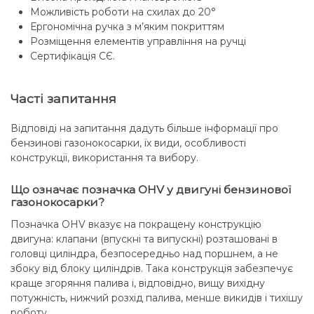
Можливість роботи на схилах до 20°
Ергономічна ручка з м’яким покриттям
Розміщення елементів управління на ручці
Сертифікація СЄ.
Часті запитання
Відповіді на запитання дадуть більше інформації про
бензинові газонокосарки, їх види, особливості
конструкції, використання та вибору.
Що означає позначка OHV у двигуні бензинової
газонокосарки?
Позначка OHV вказує на покращену конструкцію
двигуна: клапани (впускні та випускні) розташовані в
головці циліндра, безпосередньо над поршнем, а не
збоку від блоку циліндрів. Така конструкція забезпечує
краще згоряння палива і, відповідно, вищу вихідну
потужність, нижчий розхід палива, менше викидів і тихішу
роботу.