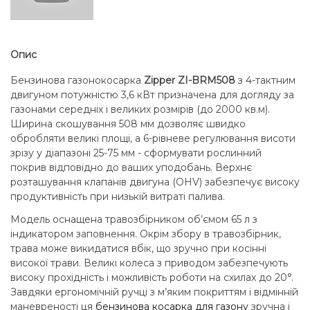
Опис
Бензинова газонокосарка
Zipper ZI-BRM508
з 4-тактним
двигуном потужністю 3,6 кВт призначена для догляду за
газонами середніх і великих розмірів (до 2000 кв.м).
Ширина скошування 508 мм дозволяє швидко
обробляти великі площі, а 6-рівневе регулювання висоти
зрізу у діапазоні 25-75 мм - сформувати рослинний
покрив відповідно до ваших уподобань. Верхнє
розташування клапанів двигуна (OHV) забезпечує високу
продуктивність при низькій витраті палива.
Модель оснащена травозбірником об’ємом 65 л з
індикатором заповнення. Окрім збору в травозбірник,
трава може викидатися вбік, що зручно при косінні
високої трави. Великі колеса з приводом забезпечують
високу прохідність і можливість роботи на схилах до 20°.
Завдяки ергономічній ручці з м’яким покриттям і відмінній
маневреності ця
бензинова косарка для газону
зручна і