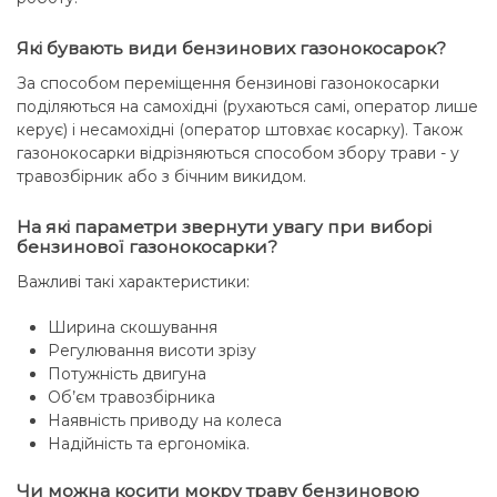
Які бувають види бензинових газонокосарок?
За способом переміщення бензинові газонокосарки
поділяються на самохідні (рухаються самі, оператор лише
керує) і несамохідні (оператор штовхає косарку). Також
газонокосарки відрізняються способом збору трави - у
травозбірник або з бічним викидом.
На які параметри звернути увагу при виборі
бензинової газонокосарки?
Важливі такі характеристики:
Ширина скошування
Регулювання висоти зрізу
Потужність двигуна
Об’єм травозбірника
Наявність приводу на колеса
Надійність та ергономіка.
Чи можна косити мокру траву бензиновою