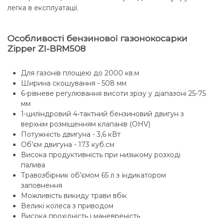
легка в експлуатації.
Особливості бензинової газонокосарки
Zipper ZI-BRM508
Для газонів площею до 2000 кв.м
Ширина скошування - 508 мм
6-рівневе регулювання висоти зрізу у діапазоні 25-75
мм
1-циліндровий 4-тактний бензиновий двигун з
верхнім розміщенням клапанів (OHV)
Потужність двигуна - 3,6 кВт
Об’єм двигуна - 173 куб.см
Висока продуктивність при низькому розході
палива
Травозбірник об’ємом 65 л з індикатором
заповнення
Можливість викиду трави вбік
Великі колеса з приводом
Висока прохідність і маневреність