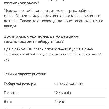
газонокосаркою?
Можна, але небажано, так як мокра трава забиває
травозбірник, знижує ефективність та може прилипати
до ножа. Також це створює додаткове навантаження на
двигун.
Яка ширина скошування бензинової
газонокосарки найзручніша?
Для ділянок 5-10 соток оптимальною буде ширина
скошування 40-46 см, для більших площ потрібно від 50
см.
Технічні характеристики
Габаритні розміри
570х830х485 мм
Гарантія
12 місяців
Вага
42,5 кг