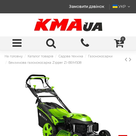
Замовити дзвінок
УКР
0
На головну
Каталог товарів
Садова техніка
Газонокосарки
Бензинова газонокосарка Zipper ZI-BRM508