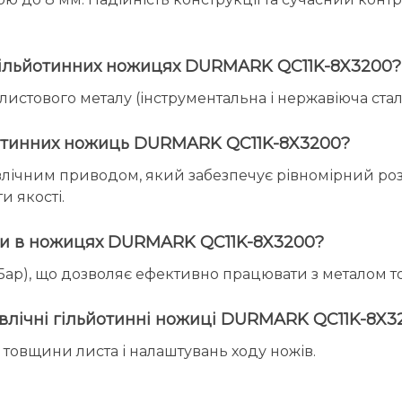
х гільйотинних ножицях DURMARK QC11K-8X3200?
истового металу (інструментальна і нержавіюча сталь
ьйотинних ножиць DURMARK QC11K-8X3200?
ічним приводом, який забезпечує рівномірний розпо
и якості.
еми в ножицях DURMARK QC11K-8X3200?
Бар), що дозволяє ефективно працювати з металом 
равлічні гільйотинні ножиці DURMARK QC11K-8X3
д товщини листа і налаштувань ходу ножів.