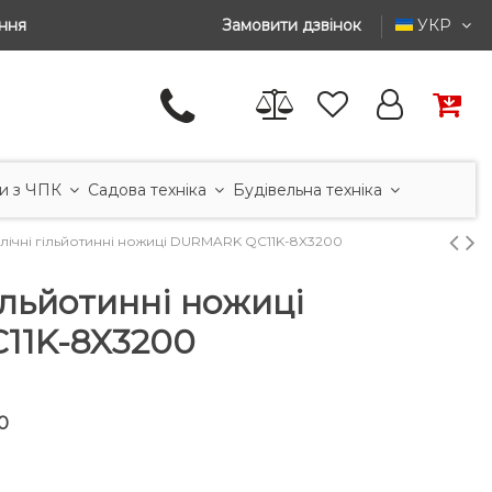
ння
Замовити дзвінок
УКР
и з ЧПК
Садова техніка
Будівельна техніка
влічні гільйотинні ножиці DURMARK QC11K-8X3200
гільйотинні ножиці
11K-8X3200
0