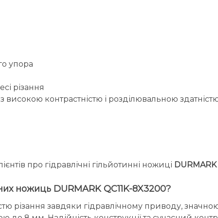
го упора
есі різання
високою контрастністю і розділювальною здатніст
.
ієнтів про гідравлічні гільйотинні ножиці
DURMARK 
инних ножиць DURMARK QC11K-8X3200?
тю різання завдяки гідравлічному приводу, значно
ною до 8 мм. Надійність конструкції та сучасний кон