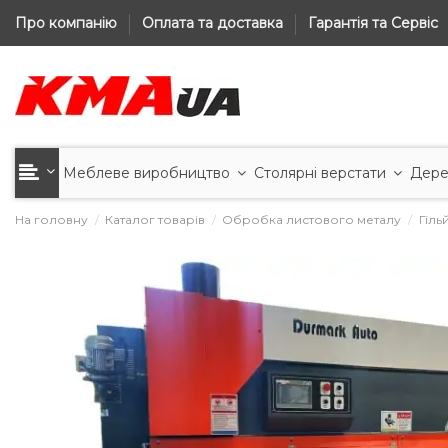
Про компанію
Оплата та доставка
Гарантія та Сервіс
Меблеве виробництво
Столярні верстати
Дере
На головну
Каталог товарів
Обробка листового металу
Гіль