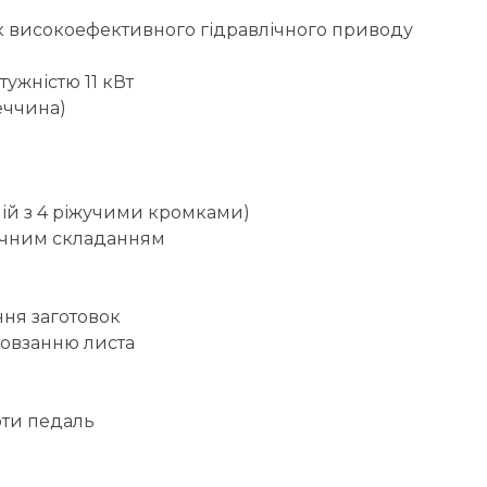
нок високоефективного гідравлічного приводу
ужністю 11 кВт
еччина)
ижній з 4 ріжучими кромками)
ичним складанням
ння заготовок
ковзанню листа
оти педаль