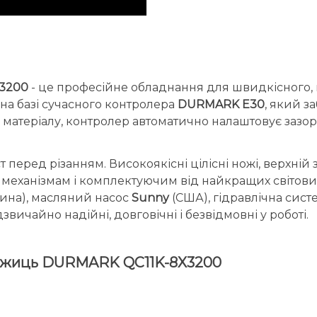
3200
- це професійне обладнання для швидкісного, 
а базі сучасного контролера
DURMARK E30
, який з
матеріалу, контролер автоматично налаштовує зазор
еред різанням. Високоякісні цілісні ножі, верхній з 
яки механізмам і комплектуючим від найкращих світо
ина), масляний насос
Sunny
(США), гідравлічна сис
звичайно надійні, довговічні і безвідмовні у роботі.
 ножиць DURMARK QC11K-8X3200