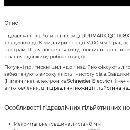
Опис
Гідравлічні гільйотинні ножиці
DURMARK QC11K-8X
товщиною до 8 мм, шириною до 3200 мм. Працює н
програм. Після введення типу, товщини і довжини 
різання і довжину робочого ходу.
Потужні притискні циліндри надійно фіксують лист п
забезпечують високу якість і чистоту різів. Завд
(Німеччина), електроніка
Schneider Electric
(Німечч
виготовлення, ці
гідравлічні ножиці гільйотина
над
Особливості гідравлічних гільйотинних
Максимальна товщина листа - 8 мм