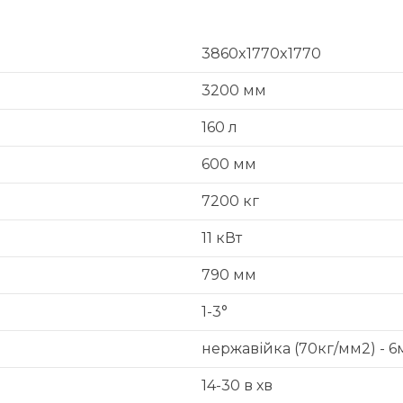
3860x1770x1770
3200 мм
160 л
600 мм
7200 кг
11 кВт
790 мм
1-3°
нержавійка (70кг/мм2) - 6м
14-30 в хв