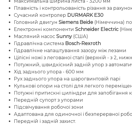
Максимальна ширина листа - 3200 мм
Плавність і контрольованість різання за раху
Сучасний контролер
DURMARK E30
Головний двигун
Siemens Beide
(Німеччина) пот
Електронні компоненти
Schneider Electric
(Нім
Масляний насос
Sunny
(США)
Гідравлічна система
Bosch-Rexroth
Гідравлічне налаштування зазору між лезами
Цілісні ножі з легованої сталі (верхній - з 2, н
Потужний, швидкісний задній упор з автомат
Хід заднього упора - 600 мм
Рух заднього упора на шарогвинтовій парі
Кулькові опори на столі для легкого переміще
Потужні притискні циліндри для запобігання 
Передній супорт з упорами
Підсвічування робочої зони
Адаптована для одиночної і безперервної роб
Передній і задній захист.