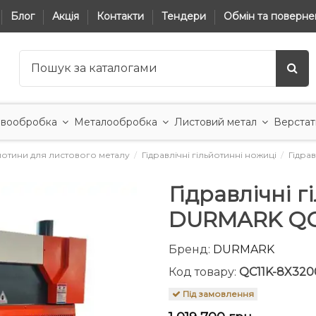
Блог
Акція
Контакти
Тендери
Обмін та поверне
вообробка
Металообробка
Листовий метал
Верстат
йотини для листового металу
Гідравлічні гільйотинні ножиці
Гідра
Гідравлічні 
DURMARK QC
Бренд:
DURMARK
Код товару:
QC11K-8X320
Під замовлення