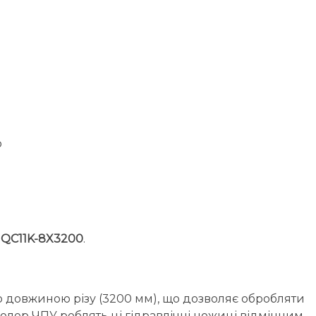
ю
QC11K-8X3200
.
ю довжиною різу (3200 мм), що дозволяє обробляти
тролер ЧПУ роблять ці гідравлічні ножиці відмінним