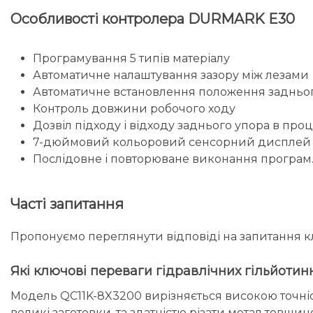
Особливості контролера DURMARK E30
Програмування 5 типів матеріалу
Автоматичне налаштування зазору між лезами
Автоматичне встановлення положення задньо
Контроль довжини робочого ходу
Дозвіл підходу і відходу заднього упора в проц
7-дюймовий кольоровий сенсорний дисплей з 
Послідовне і повторюване виконання програм
Часті запитання
Пропонуємо переглянути відповіді на запитання кл
Які ключові переваги гідравлічних гільйот
Модель QC11K-8X3200 вирізняється високою точніс
великі заготовки, та здатністю різати метал товщи