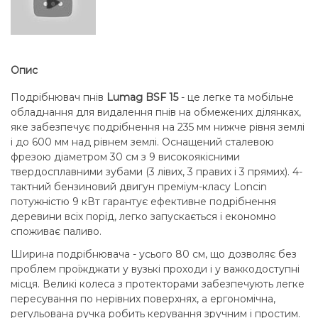
Опис
Подрібнювач пнів
Lumag BSF 15
- це легке та мобільне
обладнання для видалення пнів на обмежених ділянках,
яке забезпечує подрібнення на 235 мм нижче рівня землі
і до 600 мм над рівнем землі. Оснащений сталевою
фрезою діаметром 30 см з 9 високоякісними
твердосплавними зубами (3 лівих, 3 правих і 3 прямих). 4-
тактний бензиновий двигун преміум-класу Loncin
потужністю 9 кВт гарантує ефективне подрібнення
деревини всіх порід, легко запускається і економно
споживає паливо.
Ширина подрібнювача - усього 80 см, що дозволяє без
проблем проїжджати у вузькі проходи і у важкодоступні
місця. Великі колеса з протекторами забезпечують легке
пересування по нерівних поверхнях, а ергономічна,
регульована ручка робить керування зручним і простим.