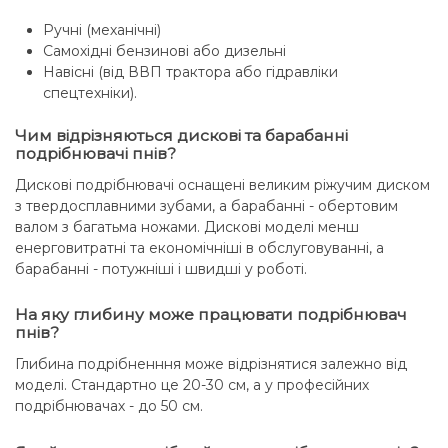
Ручні (механічні)
Самохідні бензинові або дизельні
Навісні (від ВВП трактора або гідравліки
спецтехніки).
Чим відрізняються дискові та барабанні
подрібнювачі пнів?
Дискові подрібнювачі оснащені великим ріжучим диском
з твердосплавними зубами, а барабанні - обертовим
валом з багатьма ножами. Дискові моделі менш
енерговитратні та економічніші в обслуговуванні, а
барабанні - потужніші і швидші у роботі.
На яку глибину може працювати подрібнювач
пнів?
Глибина подрібненння може відрізнятися залежно від
моделі. Стандартно це 20-30 см, а у професійних
подрібнювачах - до 50 см.