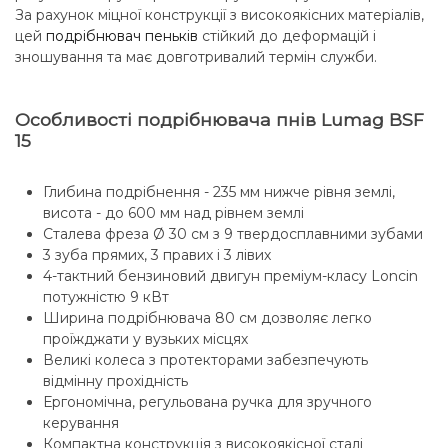
За рахунок міцної конструкції з високоякісних матеріалів,
цей
подрібнювач пеньків
стійкий до деформацій і
зношування та має довготривалий термін служби.
Особливості подрібнювача пнів Lumag BSF
15
Глибина подрібнення - 235 мм нижче рівня землі,
висота - до 600 мм над рівнем землі
Сталева фреза Ø 30 см з 9 твердосплавними зубами
3 зуба прямих, 3 правих і 3 лівих
4-тактний бензиновий двигун преміум-класу Loncin
потужністю 9 кВт
Ширина подрібнювача 80 см дозволяє легко
проїжджати у вузьких місцях
Великі колеса з протекторами забезпечують
відмінну прохідність
Ергономічна, регульована ручка для зручного
керування
Компактна конструкція з високоякісної сталі