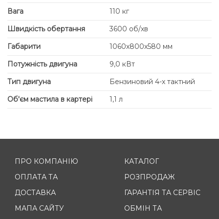
Вага
110 кг
Швидкість обертання
3600 об/хв
Габарити
1060х800х580 мм
Потужність двигуна
9,0 кВт
Тип двигуна
Бензиновий 4-х тактний
Об'єм мастила в картері
1,1 л
ПРО КОМПАНІЮ
КАТАЛОГ
ОПЛАТА ТА
РОЗПРОДАЖ
ДОСТАВКА
ГАРАНТІЯ ТА СЕРВІС
МАПА САЙТУ
ОБМІН ТА