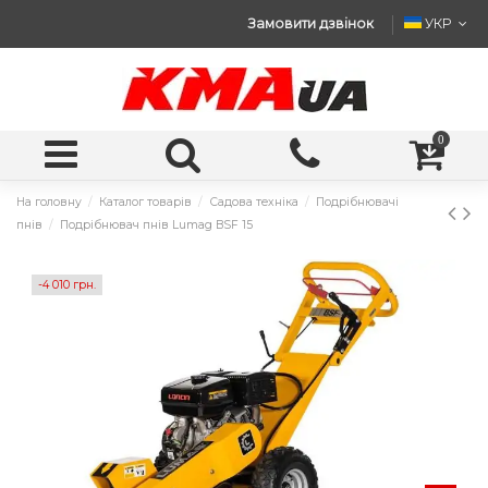
Замовити дзвінок
УКР
0
На головну
Каталог товарів
Садова техніка
Подрібнювачі
пнів
Подрібнювач пнів Lumag BSF 15
-4 010 грн.