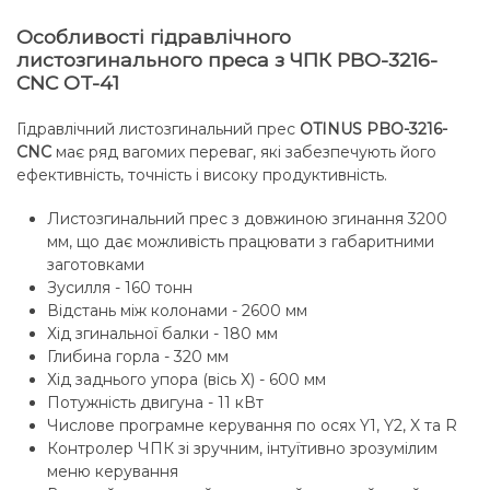
Особливості гідравлічного
листозгинального преса з ЧПК PBO-3216-
CNC OT-41
Гідравлічний листозгинальний прес
OTINUS PBO-3216-
CNC
має ряд вагомих переваг, які забезпечують його
ефективність, точність і високу продуктивність.
Листозгинальний прес з довжиною згинання 3200
мм, що дає можливість працювати з габаритними
заготовками
Зусилля - 160 тонн
Відстань між колонами - 2600 мм
Хід згинальної балки - 180 мм
Глибина горла - 320 мм
Хід заднього упора (вісь Х) - 600 мм
Потужність двигуна - 11 кВт
Числове програмне керування по осях Y1, Y2, X та R
Контролер ЧПК зі зручним, інтуїтивно зрозумілим
меню керування