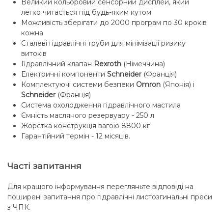
Великий кольоровий сенсорний дисплей, який
легко читається під будь-яким кутом
Можливість зберігати до 2000 програм по 30 кроків
кожна
Сталеві гідравлічні труби для мінімізації ризику
витоків
Гідравлічний клапан
Rexroth
(Німеччина)
Електричні компоненти
Schneider
(Франція)
Комплектуючі системи безпеки
Omron
(Японія) і
Schneider
(Франція)
Система охолодження гідравлічного мастила
Ємність масляного резервуару - 250 л
Жорстка конструкція вагою 8800 кг
Гарантійний термін - 12 місяців.
Часті запитання
Для кращого інформування перегляньте відповіді на
поширені запитання про гідравлічні листозгинальні преси
з ЧПК.