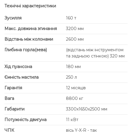
Технічні характеристики
Зусилля
160 т
Макс. довжина згинання
3200 мм
Відстань між колонами
2600 мм
Глибина горла(зева)
(відстань між інструментом
та задньою стінкою) 320 мм
Хід пуансона
180 мм
Ємність мастила
250 л
Гарантія
12 місяців
Вага
8800 кг
Габарити
3300x1650x2500 мм
Потужність двигуна
11 кВт
ЧПК
вісь Y-X-R - так