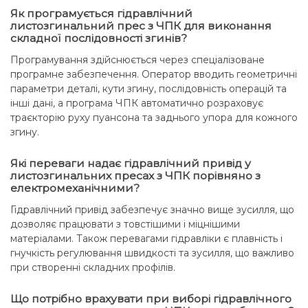
Як програмується гідравлічний
листозгинальний прес з ЧПК для виконання
складної послідовності згинів?
Програмування здійснюється через спеціалізоване
програмне забезпечення. Оператор вводить геометричні
параметри деталі, кути згину, послідовність операцій та
інші дані, а програма ЧПК автоматично розраховує
траєкторію руху пуансона та заднього упора для кожного
згину.
Які переваги надає гідравлічний привід у
листозгинальних пресах з ЧПК порівняно з
електромеханічними?
Гідравлічний привід забезпечує значно вище зусилля, що
дозволяє працювати з товстішими і міцнішими
матеріалами. Також перевагами гідравліки є плавність і
гнучкість регулювання швидкості та зусилля, що важливо
при створенні складних профілів.
Що потрібно врахувати при виборі гідравлічного