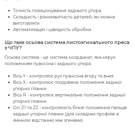
Точність позиціонування заднього упора
Складність і різноманітність деталей, які можна
виготовляти
Автоматизацію і швидкість обробки.
Що таке осьова система листозгинального преса
з ЧПУ?
Осьова система - це система координат, яка керує
положенням пуансона і заднього упора:
Вісь Y - контролює рух пуансона вгору та вниз
Вісь X - контролює поздовжнє положення задньої
упорної планки
Вісь R - контролює вертикальне положення задньої
упорної планки
Осі Z1 та Z2 - контролюють бічне положення пальців
задньої упорної планки (для складних профілів зі
змінною відстанню між згинами).