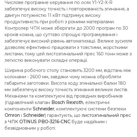
Числове програмне керування по осях Y1-Y2-X-R
забезпечує високу точність і повторюваність згинання, а
двигун потужністю 11 кВт підтримує високу
продуктивність при роботі з різними матеріалами.
Контролер ЧПК може зберігати до 2000 програм по 30
кроків кожна, що суттєво спрощує програмування і
забезпечує високий рівень автоматизації. Велике зусилля
дозволяє ефективно працювати з товстими, жорсткими
листами, тому цей листозгинальний прес 160 тонн може з
легкістю виконувати складні операції.
Ширина робочого столу становить 3200 мм, відстань між
колонами - 2600 мм, завдяки чому можна обробляти
габаритні заготовки. Висота ходу згинальної балки 180
мм забезпечує високу точність згинання великих листів.
Механізми та комплектуючі від провідних виробників
(гідравлічний клапан
Bosch Rexroth
, електричні
компоненти
Schneider
, комплектуючі системи безпеки
Omron
і
Schneider
) гарантують, що
листозгинальний прес
з ЧПК
OTINUS PBO-3216-CNC
буде надійним і
безвідмовним у роботі.