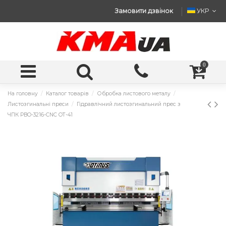
Замовити дзвінок
УКР
0
На головну
Каталог товарів
Обробка листового металу
Листозгинальні преси
Гідравлічний листозгинальний прес з
ЧПК PBO-3216-CNC OT-41