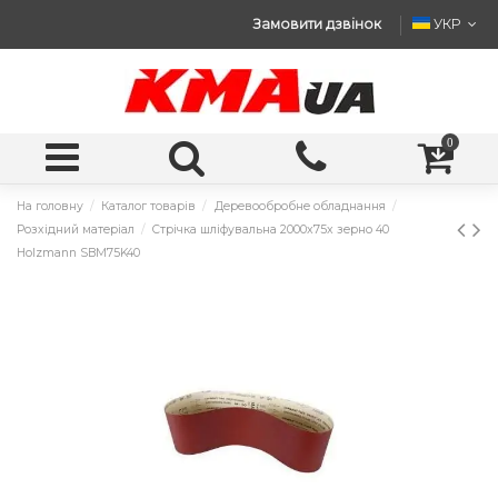
Замовити дзвінок
УКР
0
На головну
Каталог товарів
Деревообробне обладнання
Розхідний матеріал
Стрічка шліфувальна 2000x75x зерно 40
Holzmann SBM75K40