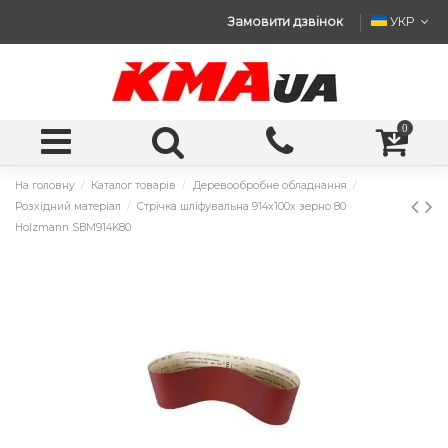
Замовити дзвінок
УКР
0
На головну
Каталог товарів
Деревообробне обладнання
Розхідний матеріал
Стрічка шліфувальна 914x100x зерно 80
Holzmann SBM914K80