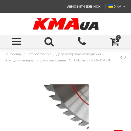
Замовити дзвінок
УКР
0
На головну
Каталог товарів
Деревообробне обладнання
Розхідний матеріал
Диск пиляльний ТСТ Holzmann KSB40034Z48