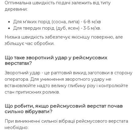
Оптимальна швидкість подачі залежить від типу
деревини:
Для м’яких порід (сосна, липа) - 6-8 м/хв
Для твердих порід (дуб, ясен) - 3-5 м/хв.
Низька швидкість забезпечує якіснішу поверхню, але
збільшує час обробки.
Що таке зворотний удар у рейсмусових
верстатах?
Зворотний удар - це раптовий викид заготовки в сторону
оператора. Для уникнення зворотного удару не
встановлюйте надто велику глибину різу і контролюйте
стан притискних роликів.
Що робити, якщо рейсмусовий верстат почав
сильно вібрувати?
При виникненні сильної вібрації рейсмусового верстата
необхідно: