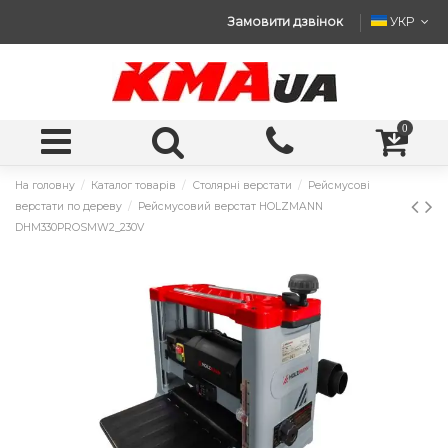
Замовити дзвінок
УКР
0
На головну
Каталог товарів
Столярні верстати
Рейсмусові
верстати по дереву
Рейсмусовий верстат HOLZMANN
DHM330PROSMW2_230V