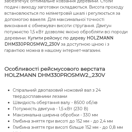
забезпечує оптимальне ковзання деревини. Столи
подачі і виходу заготовки складаються. Висота проходу
встановлюється по міліметровій шкалі і регулюється за
допомогою важеля. Для максимальної точності
виконання є обмежувач висоти стругання. Двигун
потужністю 1,5 кВт дозволяє якісно обробляти всі породи
деревини.
Купити рейсмус по дереву
HOLZMANN
DHM330PROSMW2_230V
за доступною ціною і з
гарантією можна в нашому інтернет-магазині.
Особливості рейсмусового верстата
HOLZMANN DHM330PROSMW2_230V
Спіральний двопазовий ножовий вал з 24
твердосплавними лезами
Швидкість обертання валу - 8500 об/хв
Потужність двигуна - 1,5 кВт (230 В)
Максимальна ширина обробки - 330 мм
Глибина зняття при висоті до 152 мм - до 2,4 мм
Глибина зняття при висоті більше 152 мм - до 0,8 мм