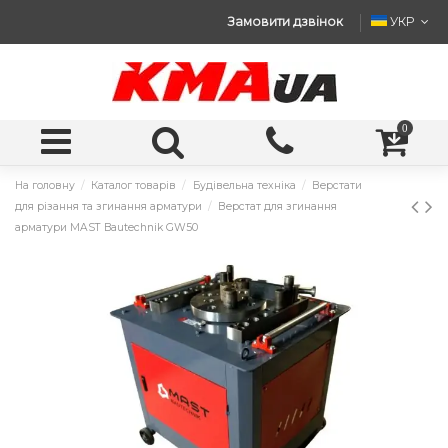
Замовити дзвінок
УКР
0
На головну
Каталог товарів
Будівельна техніка
Верстати
для різання та згинання арматури
Верстат для згинання
арматури MAST Bautechnik GW50