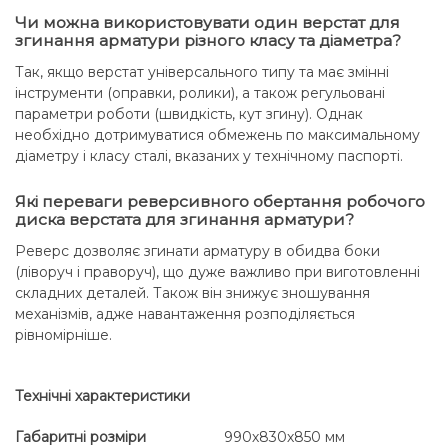
Чи можна використовувати один верстат для
згинання арматури різного класу та діаметра?
Так, якщо верстат універсального типу та має змінні
інструменти (оправки, ролики), а також регульовані
параметри роботи (швидкість, кут згину). Однак
необхідно дотримуватися обмежень по максимальному
діаметру і класу сталі, вказаних у технічному паспорті.
Які переваги реверсивного обертання робочого
диска верстата для згинання арматури?
Реверс дозволяє згинати арматуру в обидва боки
(ліворуч і праворуч), що дуже важливо при виготовленні
складних деталей. Також він знижує зношування
механізмів, адже навантаження розподіляється
рівномірніше.
Технічні характеристики
Габаритні розміри
990х830х850 мм