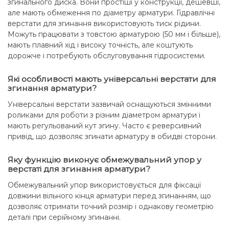
згинального диска. Вони простіші у конструкції, дешевші,
але мають обмеження по діаметру арматури. Гідравлічні
верстати для згинання використовують тиск рідини.
Можуть працювати з товстою арматурою (50 мм і більше),
мають плавний хід і високу точність, але коштують
дорожче і потребують обслуговування гідросистеми.
Які особливості мають універсальні верстати для
згинання арматури?
Універсальні верстати зазвичай оснащуються змінними
роликами для роботи з різним діаметром арматури і
мають регульований кут згину. Часто є реверсивний
привід, що дозволяє згинати арматуру в обидві сторони.
Яку функцію виконує обмежувальний упор у
верстаті для згинання арматури?
Обмежувальний упор використовується для фіксації
довжини вільного кінця арматури перед згинанням, що
дозволяє отримати точний розмір і однакову геометрію
деталі при серійному згинанні.