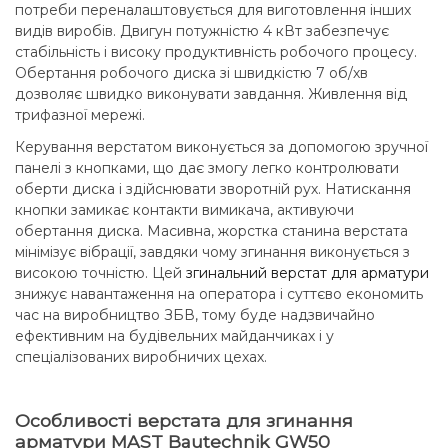
потреби переналаштовується для виготовлення інших
видів виробів. Двигун потужністю 4 кВт забезпечує
стабільність і високу продуктивність робочого процесу.
Обертання робочого диска зі швидкістю 7 об/хв
дозволяє швидко виконувати завдання. Живлення від
трифазної мережі.
Керування верстатом виконується за допомогою зручної
панелі з кнопками, що дає змогу легко контролювати
оберти диска і здійснювати зворотній рух. Натискання
кнопки замикає контакти вимикача, активуючи
обертання диска. Масивна, жорстка станина верстата
мінімізує вібрації, завдяки чому згинання виконується з
високою точністю. Цей
згинальний верстат для арматури
знижує навантаження на оператора і суттєво економить
час на виробництво ЗБВ, тому буде надзвичайно
ефективним на будівельних майданчиках і у
спеціалізованих виробничих цехах.
Особливості верстата для згинання
арматури MAST Bautechnik GW50