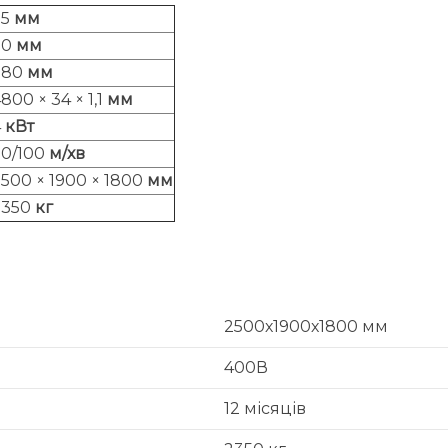
ø5
мм
30
мм
780
мм
800 × 34 × 1,1
мм
4
кВт
20/100
м
/
хв
500 × 1900 × 1800
мм
2350
кг
2500х1900х1800 мм
400В
12 місяців