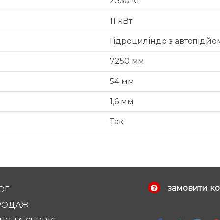
2350 кг
11 кВт
Гідроциліндр з автопідйо
7250 мм
54 мм
1,6 мм
Так
замовити ко
ОГ
РОДАЖ