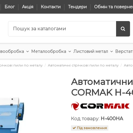
Блог
Акція
Контакти
Тендери
Обмін та поверне
вообробка
Металообробка
Листовий метал
Верстат
річкові пили по металу
Автоматичні стрічкові пили по металу
Авто
Автоматични
CORMAK H-4
Код товару:
H-400HA
Під замовлення