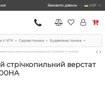
ння
Замовити дзвінок
УКР
и з ЧПК
Садова техніка
Будівельна техніка
матичний стрічкопильний верстат CORMAK H-400HA
й стрічкопильний верстат
00HA