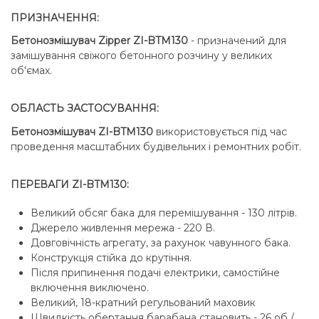
ПРИЗНАЧЕННЯ:
Бетонозмішувач Zipper ZI-BTM130
- призначений для
замішування свіжого бетонного розчину у великих
об'ємах.
ОБЛАСТЬ ЗАСТОСУВАННЯ:
Бетонозмішувач ZI-BTM130
використовується під час
проведення масштабних будівельних і ремонтних робіт.
ПЕРЕВАГИ ZI-BTM130:
Великий обсяг бака для перемішування - 130 літрів.
Джерело живлення мережа - 220 В.
Довговічність агрегату, за рахунок чавунного бака.
Конструкція стійка до крутіння.
Після припинення подачі електрики, самостійне
включення виключено.
Великий, 18-кратний регульований маховик
Швидкість обертання барабана становить - 26 об /