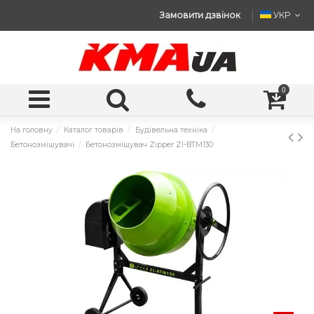
Замовити дзвінок
УКР
0
На головну
Каталог товарів
Будівельна техніка
Бетонозмішувачі
Бетонозмішувач Zipper ZI-BTM130