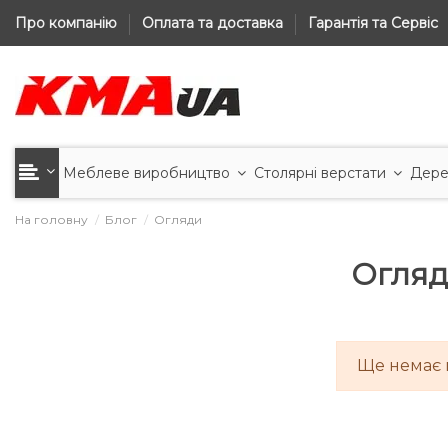
Про компанію
Оплата та доставка
Гарантія та Сервіс
Меблеве виробництво
Столярні верстати
Дере
На головну
Блог
Огляди
Огля
Ще немає 