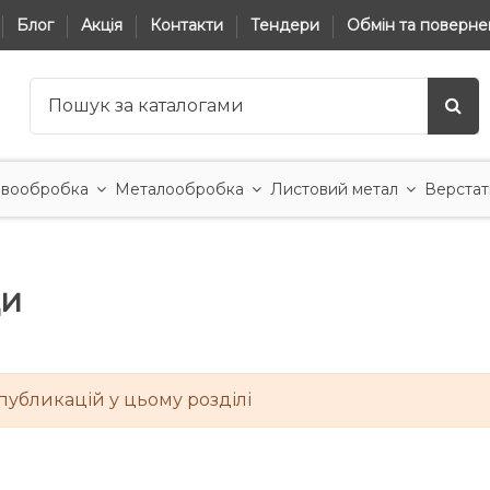
Блог
Акція
Контакти
Тендери
Обмін та поверне
вообробка
Металообробка
Листовий метал
Верстат
ди
публикацій у цьому розділі