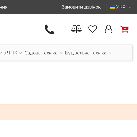
ння
Замовити дзвінок
УКР
и з ЧПК
Садова техніка
Будівельна техніка