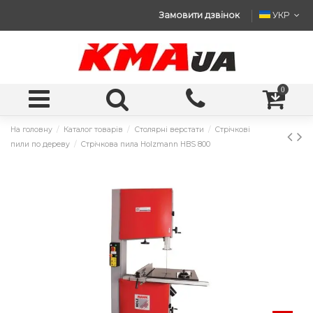
Замовити дзвінок
УКР
0
На головну
Каталог товарів
Столярні верстати
Cтрічкові
пили по дереву
Стрічкова пила Holzmann HBS 800