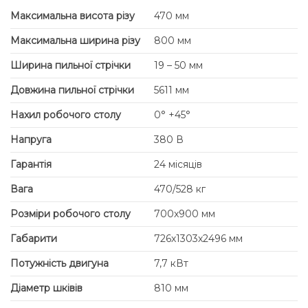
Максимальна висота різу
470 мм
Максимальна ширина різу
800 мм
Ширина пильної стрічки
19 – 50 мм
Довжина пильної стрічки
5611 мм
Нахил робочого столу
0° +45°
Напруга
380 В
Гарантія
24 місяців
Вага
470/528 кг
Розміри робочого столу
700x900 мм
Габарити
726х1303х2496 мм
Потужність двигуна
7,7 кВт
Діаметр шківів
810 мм