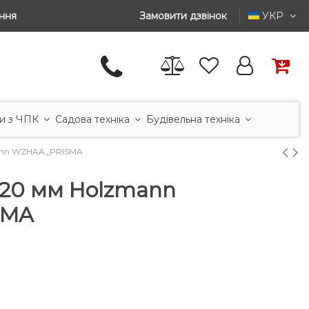
ння
Замовити дзвінок
УКР
и з ЧПК
Садова техніка
Будівельна техніка
mann WZHAA_PRISMA
 20 мм Holzmann
SMA