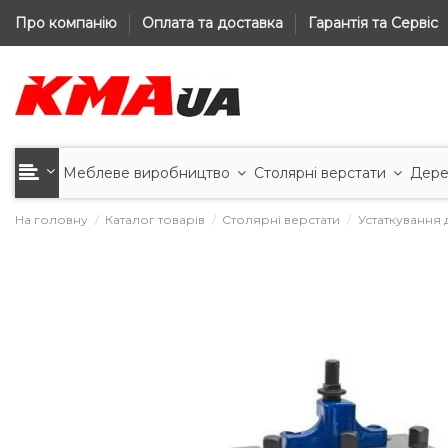
Про компанію
Оплата та доставка
Гарантія та Сервіс
Меблеве виробництво
Столярні верстати
Дере
На головну
Каталог товарів
Столярні верстати
Устаткування 