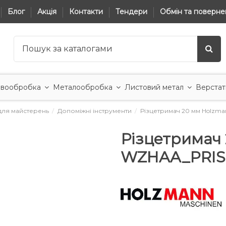
Блог
Акція
Контакти
Тендери
Обмін та поверне
вообробка
Металообробка
Листовий метал
Верстат
для майстерень
Допоміжні інструменти
Різцетримач 20 мм Holz
Різцетримач
WZHAA_PRI