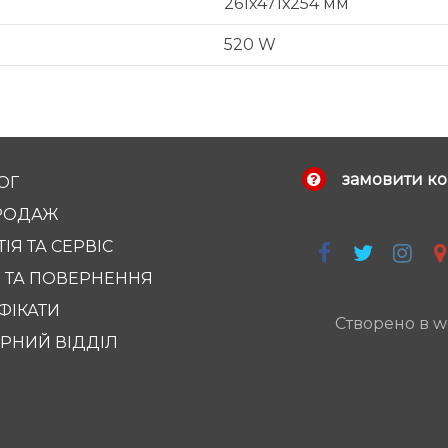
261х471х254 мм
520 W
замовити ко
ОГ
РОДАЖ
ІЯ ТА СЕРВІС
 ТА ПОВЕРНЕННЯ
ФІКАТИ
Створено в w
РНИЙ ВІДДІЛ