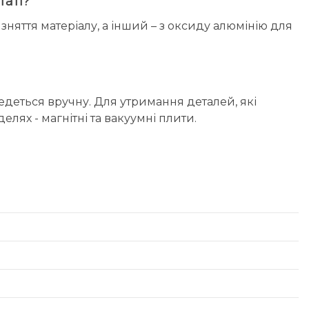
таті?
няття матеріалу, а інший – з оксиду алюмінію для
едеться вручну. Для утримання деталей, які
лях - магнітні та вакуумні плити.