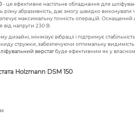
0
- це ефективне настільне обладнання для шліфуван
 різну абразивність, дає змогу швидко виконувати ч
езпечує максимальну точність операцій. Оснащений
 від напруги 230 В.
дизайні, мінімізує вібрації і підтримує стабільніс
икиду стружки, забезпечуючи оптимальну видимість ро
ліфувальний верстат
буде ефективним як у власному 
стата Holzmann DSM 150
ах