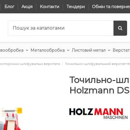
Блог
Акція
Контакти
Тендери
Обмін та поверне
вообробка
Металообробка
Листовий метал
Верстат
осторонні шліфувальні верстати
Точильно-шліфувальний верстат H
Точильно-шл
Holzmann DS