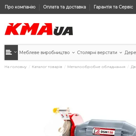
Про компанію
Оплата та доставка
Гарантія та Сервіс
Меблеве виробництво
Столярні верстати
Дере
На головну
Каталог товарів
Металообробне обладнання
Дв