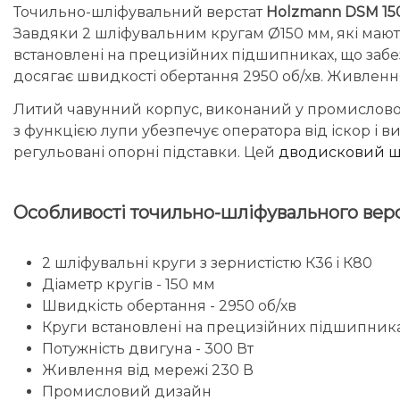
Точильно-шліфувальний верстат
Holzmann DSM 15
Завдяки 2 шліфувальним кругам Ø150 мм, які мають
встановлені на прецизійних підшипниках, що заб
досягає швидкості обертання 2950 об/хв. Живлення
Литий чавунний корпус, виконаний у промисловому 
з функцією лупи убезпечує оператора від іскор і в
регульовані опорні підставки. Цей
дводисковий ш
Особливості точильно-шліфувального вер
2 шліфувальні круги з зернистістю К36 і К80
Діаметр кругів - 150 мм
Швидкість обертання - 2950 об/хв
Круги встановлені на прецизійних підшипник
Потужність двигуна - 300 Вт
Живлення від мережі 230 В
Промисловий дизайн