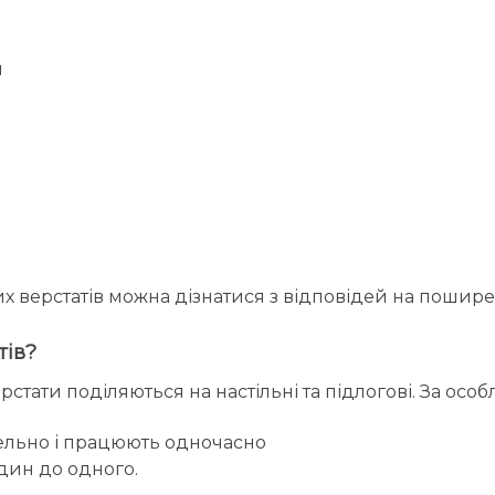
и
 верстатів можна дізнатися з відповідей на пошире
тів?
тати поділяються на настільні та підлогові. За особ
ельно і працюють одночасно
один до одного.