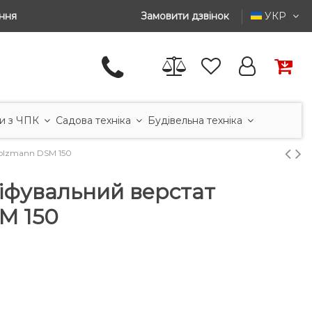
ння
Замовити дзвінок
УКР
и з ЧПК
Садова техніка
Будівельна техніка
olzmann DSM 150
іфувальний верстат
M 150