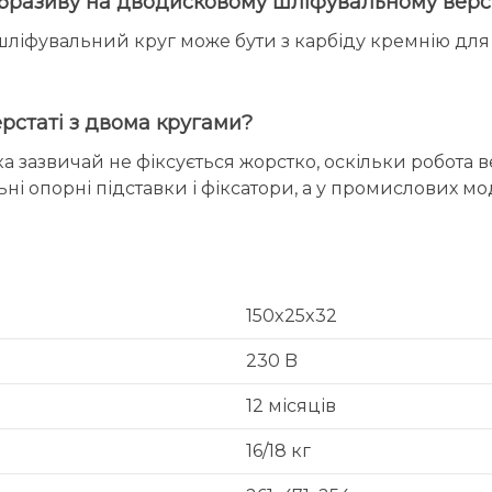
абразиву на дводисковому шліфувальному верс
ліфувальний круг може бути з карбіду кремнію для з
рстаті з двома кругами?
 зазвичай не фіксується жорстко, оскільки робота в
 опорні підставки і фіксатори, а у промислових моде
150x25x32
230 B
12 місяців
16/18 кг