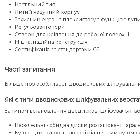
Настільний тип
Литий чавунний корпус
Захисний екран з плексигласу з функцією луп
Регульовані опори
Отвори для кріплення до робочої поверхні
Міцна, надійна конструкція
Сертифікація за стандартами СЄ.
Часті запитання
Більше про особливості дводискових шліфувальних
Які є типи дводискових шліфувальних верста
За типом встановлення дводискові шліфувальні верс
Паралельні - обидва диски розташовані парал
Кутові - диски розташовані під певним кутом 