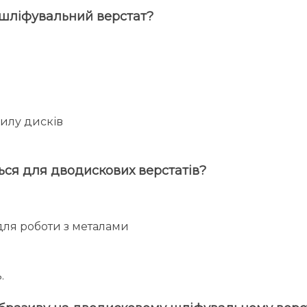
 шліфувальний верстат?
хилу дисків
ься для дводискових верстатів?
 для роботи з металами
.