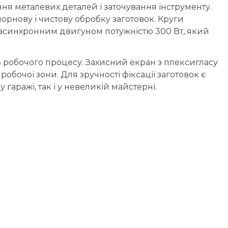
ня металевих деталей і заточування інструменту.
орнову і чистову обробку заготовок. Круги
 асинхронним двигуном потужністю 300 Вт, який
ть робочого процесу. Захисний екран з плексигласу
бочої зони. Для зручності фіксації заготовок є
гаражі, так і у невеликій майстерні.