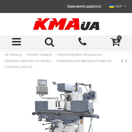
Замовити дзвінок
УКР
0
На головну
Каталог товарів
Металообробне обладнання
Фрезерні верстати по металу
Універсальний фрезерний верстат
CORMAK UWF140