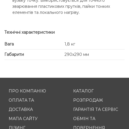
вузьку точку. Використовується для точного
зварювання пластикових прутків, пайки тонких
елементів та локального нагріву.
Технічні характеристики
Вага
1,8 кг
Габарити
290х290 мм
ПРО КОМПАНІЮ
КАТАЛОГ
ОПЛАТА ТА
РОЗПРОДАЖ
ДОСТАВКА
ГАРАНТІЯ ТА СЕРВІС
МАПА САЙТУ
ОБМІН ТА
ЛІЗИНГ
ПОВЕРНЕННЯ