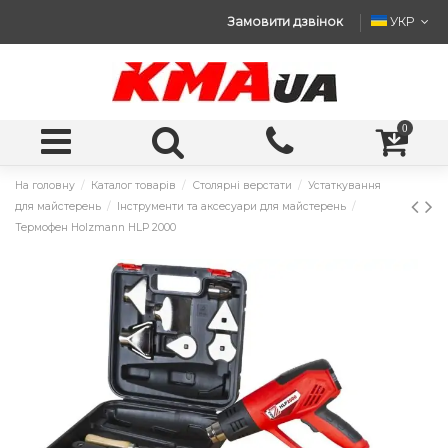
Замовити дзвінок
УКР
0
На головну
Каталог товарів
Столярні верстати
Устаткування
для майстерень
Інструменти та аксесуари для майстерень
Термофен Holzmann HLP 2000