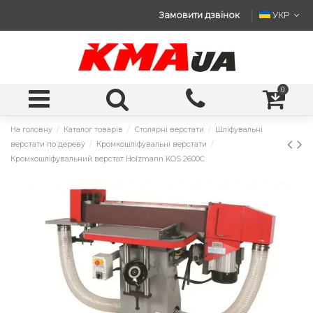
Замовити дзвінок
УКР
0
На головну
Каталог товарів
Столярні верстати
Шліфувальні
верстати по дереву
Кромкошліфувальні верстати
Кромкошліфувальний верстат Holzmann KOS 2600C