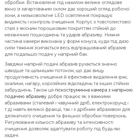
обробки. Встановлене під нахилом велике оглядове
вікно із загартованим склом дає хороший огляд робочої
зони, а низьковольтне LED освітлення покращує
видимість і контроль очищення. Корпус з товстолистової
сталі з якісним порошковим покриттям стійкий до
механічних пошкоджень та ударів абразиву. Нижня
частина камери виконана у формі конуса, куди під дією
сили тяжіння зсипається весь відпрацьований абразив
для подальшої подачі у напірний бак.
Завдяки напірній подачі абразив рухається значно
швидше та щільнішим потоком, що дає вищу
продуктивність очищення й ефективне видалення іржі,
окалини, нагару, корозійних відкладень та інших стійких
забруднень. Також ця
піскоструминна камера з напірною
подачею абразиву
добре працює як з важкими
абразивами (сталевий і чавунний дріб, електрокорунд і
т.д) навіть великої фракції, так і з дрібним абразивом для
делікатного очищення та фінішної обробки поверхонь.
Регулювання кількості абразиву та інтенсивності
очищення дозволяє адаптувати роботу під будь-які
задачі.