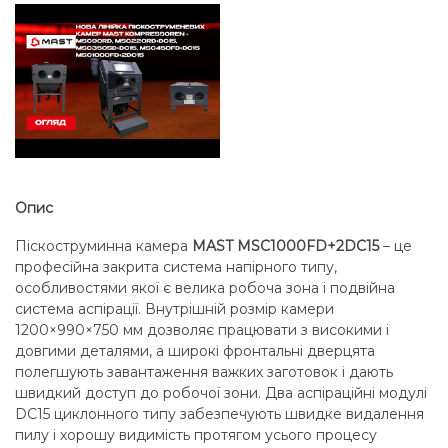
Опис
Піскоструминна камера
MAST MSC1000FD+2DC15
– це
професійна закрита система напірного типу,
особливостями якої є велика робоча зона і подвійна
система аспірації. Внутрішній розмір камери
1200×990×750 мм дозволяє працювати з високими і
довгими деталями, а широкі фронтальні дверцята
полегшують завантаження важких заготовок і дають
швидкий доступ до робочої зони. Два аспіраційні модулі
DC15 циклонного типу забезпечують швидке видалення
пилу і хорошу видимість протягом усього процесу