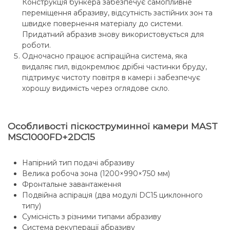
Конструкція бункера забезпечує самопливне
переміщення абразиву, відсутність застійних зон та
швидке повернення матеріалу до системи.
Придатний абразив знову використовується для
роботи.
Одночасно працює аспіраційна система, яка
видаляє пил, відокремлює дрібні частинки бруду,
підтримує чистоту повітря в камері і забезпечує
хорошу видимість через оглядове скло.
Особливості піскоструминної камери MAST
MSC1000FD+2DC15
Напірний тип подачі абразиву
Велика робоча зона (1200×990×750 мм)
Фронтальне завантаження
Подвійна аспірація (два модулі DC15 циклонного
типу)
Сумісність з різними типами абразиву
Система рекуперації абразиву