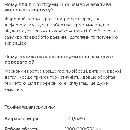
Чому для піскоструминної камери важлива
жорсткість корпусу?
Жорсткий корпус краще витримує вібрації, не
деформується і довше зберігає герметичність, що
підвищує довговічність усієї конструкції. Особливо це
важливо при роботі з важкими деталями та потужною
аспірацією.
Чому велика вага піскоструминної камери є
перевагою?
Масивний корпус краще гасить вібрації, витримує важкі
деталі, краще тримає герметичність і довше зберігає
геометрію. Для професійної експлуатації це дуже
важливо.
Технічні характеристики
Витрата повітря
1,2-1,5 м³/хв
Робоча область
1200х990х750 мм