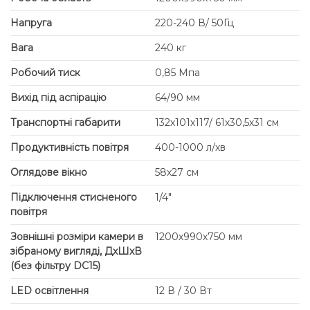
Напруга
220-240 В/ 50Гц
Вага
240 кг
Робочий тиск
0,85 Mпа
Вихід під аспірацію
64/90 мм
Транспортні габарити
132х101х117/ 61х30,5х31 см
Продуктивність повітря
400-1000 л/хв
Оглядове вікно
58х27 см
Підключення стисненого
1/4"
повітря
Зовнішні розміри камери в
1200х990х750 мм
зібраному вигляді, ДхШхВ
(без фільтру DC15)
LED освітлення
12 В / 30 Вт