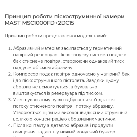
Принцип роботи піскоструминної камери
MAST MSC1000FD+2DC15
Принцип роботи представленої моделі такий:
Абразивний матеріал засипається у герметичний
напірний резервуар.Після запуску система подає в
бак стиснене повітря, створюючи однаковий тиск
над усім об'ємом абразиву.
Компресор подає повітря одночасно у напірний бак
і до піскоструминного пістолета. Завдяки цьому
абразив не всмоктується, а буквально
виштовхується із резервуара під тиском.
У змішувальному вузлі відбувається з'єднання
потоку стисненого повітря і потоку абразиву.
Утворюється щільний високошвидкісний струмінь із
великою концентрацією абразивних частинок.
Після контакту з деталлю абразив і продукти
очищення падають у нижній конусний бункер.