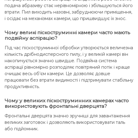
подача абразиву стає нерівномірною і збільшуються його
втрати. Пил виходить назовні, забруднюючи приміщення,
і осідає на механізмах камери, що пришвидшує їх знос.
Чому великі піскоструминні камери часто мають
подвійну аспірацію?
Під час піскоструминної обробки утворюється величезна
кількість дрібнодисперсного пилу, і у великій камері він
накопичується значно швидше. Подвійна система
аспірації рівномірно розподіляє повітряний потік і краще
очищає весь об’єм камери. Це дозволяє довше
працювати без втрати видимості і підтримувати стабільну
продуктивність.
Чому у великих піскоструминних камерах часто
використовують фронтальні дверцята?
Фронтальні дверцята значно зручніші для завантаження
великих заготовок і дозволяють використовувати таль
або підйомник.