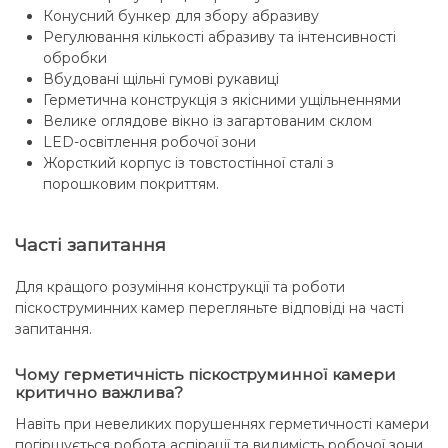
Конусний бункер для збору абразиву
Регулювання кількості абразиву та інтенсивності
обробки
Вбудовані щільні гумові рукавиці
Герметична конструкція з якісними ущільненнями
Велике оглядове вікно із загартованим склом
LED-освітлення робочої зони
Жорсткий корпус із товстостінної сталі з
порошковим покриттям.
Часті запитання
Для кращого розуміння конструкції та роботи
піскоструминних камер перегляньте відповіді на часті
запитання.
Чому герметичність піскоструминної камери
критично важлива?
Навіть при невеликих порушеннях герметичності камери
погіршується робота аспірації та видимість робочої зони,