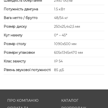
Швидкість обертання
2950 об/хв
Потужність двигуна
1.5 кВт
Вага нетто / брутто
48/54 кг
Розмір диску
250x25,4x2,5 мм
Кут нахилу
0° – 45°
Розмір столу
1090x500 мм
Розміри упаковки
605х1345х470 мм
Клас захисту
IP 54
Рівень звукової потужності
85 дБ
ПРО КОМПАНІЮ
КАТАЛОГ