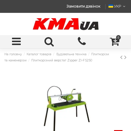
Замовити дзвінок
УКР
0
На головну
Каталог товарів
Будівельна техніка
Плиткорізи
та каменерізи
Плиткорізний верстат Zipper ZI-FS250