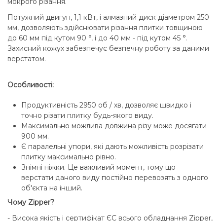
мокрого різання.
Потужний двигун, 1,1 кВт, і алмазний диск діаметром 250
мм, дозволяють здійснювати різання плитки товщиною
до 60 мм під кутом 90 °, і до 40 мм - під кутом 45 °.
Захисний кожух забезпечує безпечну роботу за даними
верстатом.
Особливості:
Продуктивність 2950 об / хв, дозволяє швидко і
точно різати плитку будь-якого виду.
Максимально можлива довжина різу може досягати
900 мм.
Є паралельні упори, які дають можливість розрізати
плитку максимально рівно.
Знімні ніжки. Це важливий момент, тому що
верстати даного виду постійно перевозять з одного
об'єкта на інший.
Чому Zipper?
- Висока якість і сертифікат ЄС всього обладнання Zipper,