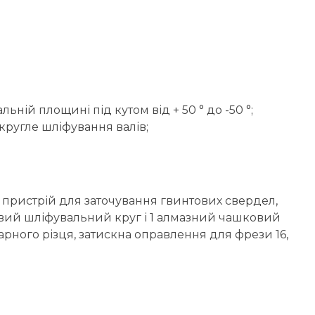
ьній площині під кутом від + 50 ° до -50 °;
ругле шліфування валів;
, пристрій для заточування гвинтових свердел,
ковий шліфувальний круг і 1 алмазний чашковий
токарного різця, затискна оправлення для фрези 16,