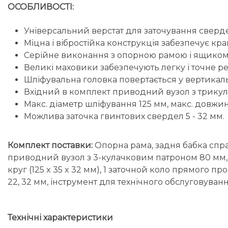
ОСОБЛИВОСТІ:
Універсальний верстат для заточування свердел, 
Міцна і вібростійка конструкція забезпечує кр
Серійне виконання з опорною рамою і ящиком 
Великі маховики забезпечують легку і точне ре
Шліфувальна головка повертається у вертикальній
Вхідний в комплект приводний вузол з трикул
Макс. діаметр шліфування 125 мм, макс. довжи
Можлива заточка гвинтових свердел 5 - 32 мм.
Комплект поставки:
Опорна рама, задня бабка спра
приводний вузол з 3-кулачковим патроном 80 мм, с
круг (125 x 35 x 32 мм), 1 заточной коло прямого пр
22, 32 мм, інструмент для технічного обслуговуванн
Технічні характеристики