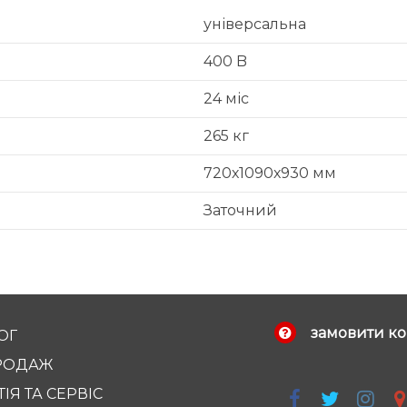
універсальна
400 B
24 міс
265 кг
720х1090х930 мм
Заточний
замовити ко
ОГ
РОДАЖ
ІЯ ТА СЕРВІС