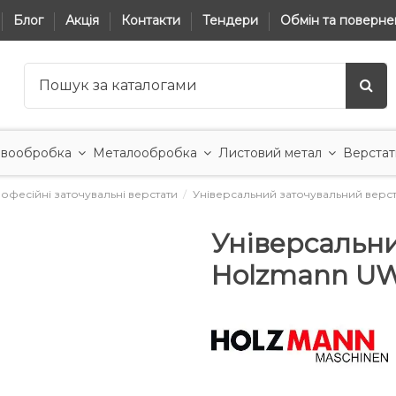
Блог
Акція
Контакти
Тендери
Обмін та поверне
вообробка
Металообробка
Листовий метал
Верстат
офесійні заточувальні верстати
Універсальний заточувальний верс
Універсальни
Holzmann UW