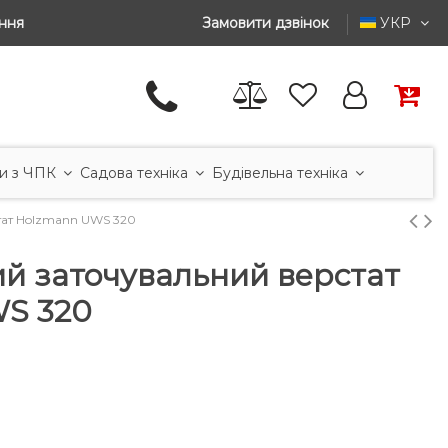
ння
Замовити дзвінок
УКР
и з ЧПК
Садова техніка
Будівельна техніка
тат Holzmann UWS 320
й заточувальний верстат
S 320