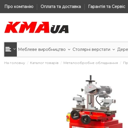
Про компанію
Оплата та доставка
Гарантія та Сервіс
Меблеве виробництво
Столярні верстати
Дере
На головну
Каталог товарів
Металообробне обладнання
Пр