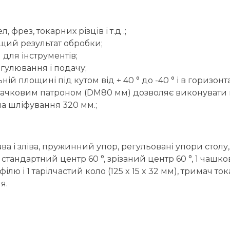
фрез, токарних різців і т.д .;
ащий результат обробки;
для інструментів;
гулювання і подачу;
 площині під кутом від + 40 ° до -40 ° і в горизонтал
ачковим патроном (DM80 мм) дозволяє виконувати к
на шліфування 320 мм.;
ва і зліва, пружинний упор, регульовані упори столу
тандартний центр 60 °, зрізаний центр 60 °, 1 чаш
офілю і 1 тарілчастий коло (125 x 15 x 32 мм), тримач 
я.