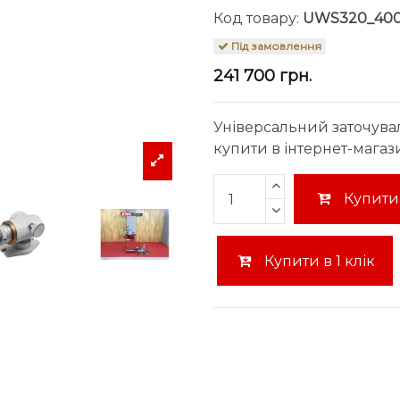
Код товару:
UWS320_40
Під замовлення
241 700 грн.
Універсальний заточува
купити в інтернет-магаз
Купити
Купити в 1 клік