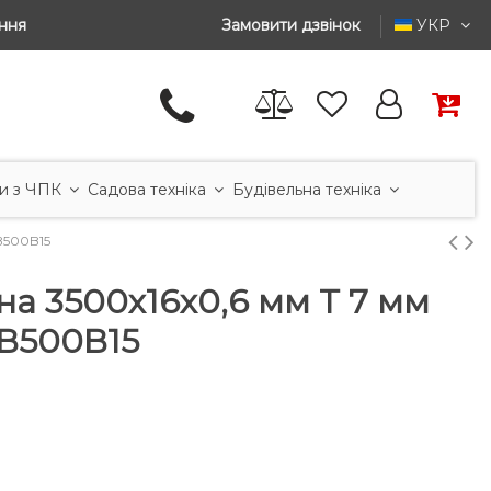
ння
Замовити дзвінок
УКР
и з ЧПК
Садова техніка
Будівельна техніка
B500B15
на 3500x16x0,6 мм T 7 мм
B500B15