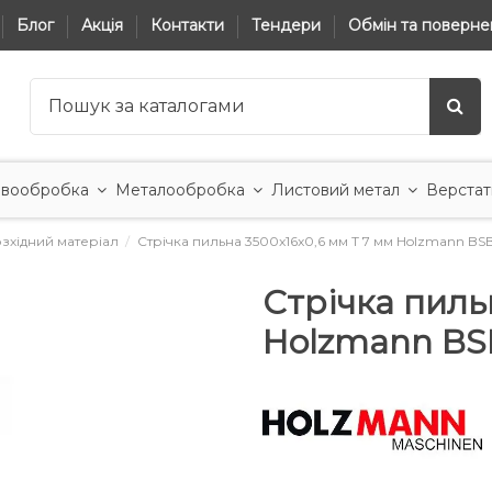
Блог
Акція
Контакти
Тендери
Обмін та поверне
вообробка
Металообробка
Листовий метал
Верстат
зхідний матеріал
Стрічка пильна 3500x16x0,6 мм T 7 мм Holzmann BS
Стрічка пиль
Holzmann BS