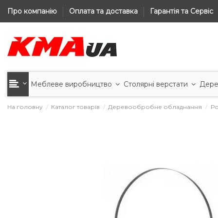
Про компанію
Оплата та доставка
Гарантія та Сервіс
Меблеве виробництво
Столярні верстати
Дере
На головну
Каталог товарів
Деревообробне обладнання
Ро