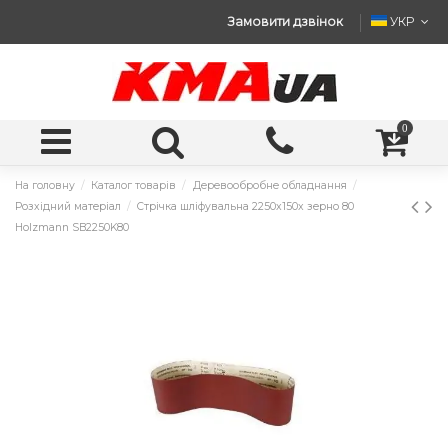
Замовити дзвінок
УКР
0
На головну
Каталог товарів
Деревообробне обладнання
Розхідний матеріал
Стрічка шліфувальна 2250x150x зерно 80
Holzmann SB2250K80