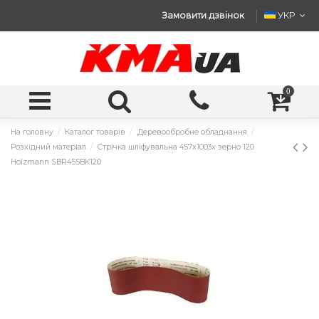
Замовити дзвінок
УКР
0
На головну
Каталог товарів
Деревообробне обладнання
Розхідний матеріал
Стрічка шліфувальна 457x1003x зерно 120
Holzmann SBR455BK120