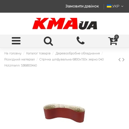
Замовити дзвінок
УКР
0
На головну
Каталог товарів
Деревообробне обладнання
Розхідний матеріал
Стрічка шліфувальна 6800x150x зерно 040
Holzmann SB6800K40