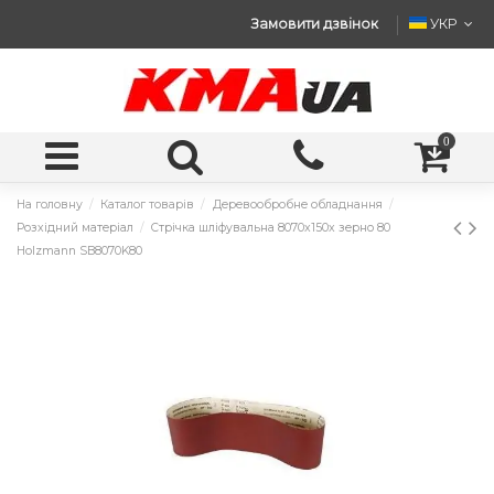
Замовити дзвінок
УКР
0
На головну
Каталог товарів
Деревообробне обладнання
Розхідний матеріал
Стрічка шліфувальна 8070x150x зерно 80
Holzmann SB8070K80